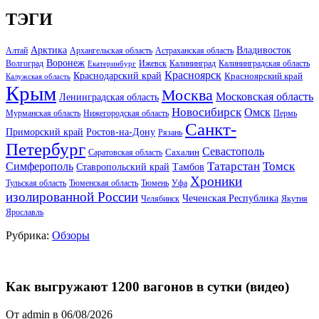
ТЭГИ
Арктика
Владивосток
Алтай
Архангельская область
Астраханская область
Воронеж
Волгоград
Ижевск
Калининград
Калининградская область
Екатеринбург
Красноярск
Краснодарский край
Красноярский край
Калужская область
Крым
Москва
Московская область
Ленинградская область
Новосибирск
Омск
Мурманская область
Нижегородская область
Пермь
Санкт-
Ростов-на-Дону
Приморский край
Рязань
Петербург
Севастополь
Саратовская область
Сахалин
Татарстан
Томск
Симферополь
Тамбов
Ставропольский край
Хроники
Тульская область
Тюменская область
Тюмень
Уфа
изолированной России
Чеченская Республика
Челябинск
Якутия
Ярославль
Рубрика:
Обзоры
Как выгружают 1200 вагонов в сутки (видео)
От admin в 06/08/2026