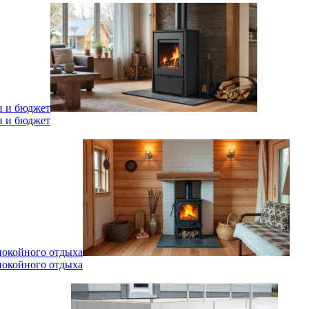
н и бюджет
н и бюджет
спокойного отдыха
спокойного отдыха