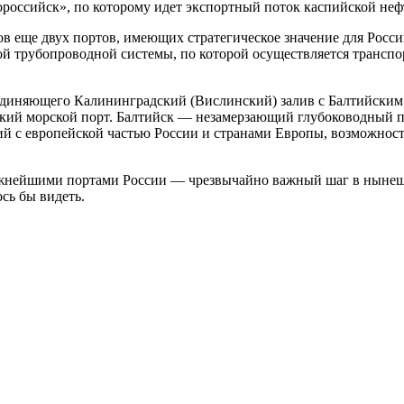
российск», по которому идет экспортный поток каспийской неф
 еще двух портов, имеющих стратегическое значение для Росси
й трубопроводной системы, по которой осуществляется транспо
единяющего Калининградский (Вислинский) залив с Балтийским 
ский морской порт. Балтийск — незамерзающий глубоководный п
 с европейской частью России и странами Европы, возможность
важнейшими портами России — чрезвычайно важный шаг в нынеш
ось бы видеть.