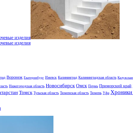
ючевые изделия
ючевые изделия
Воронеж
град
Ижевск
Калининград
Калининградская область
Екатеринбург
Калужская
Новосибирск
Омск
Приморский край
ласть
Нижегородская область
Пермь
Хроники 
атарстан
Томск
Тульская область
Тюменская область
Тюмень
Уфа
ы