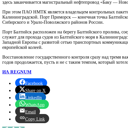
здесь заканчивается магистральный нефтепровод «Баку — Ново
При этом ПАО НМТК является владельцем контрольных пакетов
Калининградской. Порт Приморск — конечная точка Балтийско
Сибирского и Урало-Поволжского районов России.
Порт Балтийск расположен на берегу Балтийского пролива, со
служит для прохода судов из Балтийского моря в Калининград
Западной Европы с развитой сетью транспортных коммуникаций
европейской колеей.
Восстановление государственного контроля сразу над тремя 
годов продолжается, пусть и не с таким темпом, который хотел
ИА REGNUM
Facebook
Share on X
LinkedIn
WhatsApp
Email
Copy Link