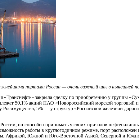
 важнейшими портами России — очень важный шаг в нынешней п
ия «Транснефть» закрыла сделку по приобретению у группы «Су
надлежат 50,1% акций ПАО «Новороссийский морской торговый п
 Росимущества, 5% — у структур «Российской железной дороги»
оссии, он способен принимать у своих причалов нефтеналивные 
 возможность работы в круглогодичном режиме, порт расположе
, Африкой, Южной и Юго-Восточной Азией, Северной и Южной А