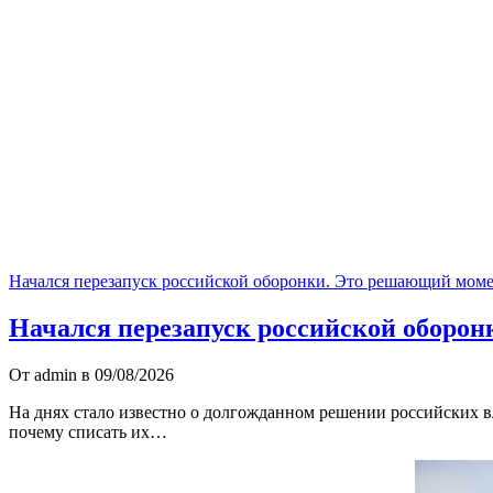
Начался перезапуск российской оборонки. Это решающий мом
Начался перезапуск российской оборо
От admin в 09/08/2026
На днях стало известно о долгожданном решении российских в
почему списать их…