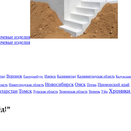
ючевые изделия
ючевые изделия
Воронеж
град
Ижевск
Калининград
Калининградская область
Екатеринбург
Калужская
Новосибирск
Омск
Приморский край
ласть
Нижегородская область
Пермь
Хроники 
атарстан
Томск
Тульская область
Тюменская область
Тюмень
Уфа
д!”