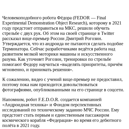
Человекоподобного робота Фёдора (FEDOR — Final
Experimental Demonstration Object Research), которому в 2021
году предстоит отправиться на МКС, решили обучить
стрельбе с двух рук. Об этом на своей странице в Twitter
рассказал вице-премьер России Дмитрий Рогозин.
Утверждается, что из андроида не пытаются сделать подобие
Терминатора. Сейчас разработчиками ведётся работа над
развитием мелкой моторики машины и искусственного
разума. Как уточняет Рогозин, тренировки по стрельбе
помогают Федору научиться «выделять приоритеты, причём
мгновенно, и принимать решения».
К сожалению, видео с учений вице-премьер не предоставил,
поэтому пока нам приходится довольствоваться
фотографиями, опубликованными на его странице в соцсети.
Напомним, робот F.E.D.O.R. создается компанией
«Андроидная техника» и Фондом перспективных
исследований по техническому заданию МЧС России. Ему
предстоит стать первым и единственным пассажиром
космического корабля «Федерация» во время его дебютного
полёта в 2021 году.