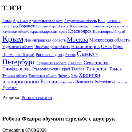
ТЭГИ
Арктика
Владивосток
Алтай
Архангельская область
Астраханская область
Воронеж
Волгоград
Ижевск
Калининград
Калининградская область
Екатеринбург
Красноярск
Краснодарский край
Красноярский край
Калужская область
Крым
Москва
Московская область
Ленинградская область
Новосибирск
Омск
Мурманская область
Нижегородская область
Пермь
Санкт-
Ростов-на-Дону
Приморский край
Рязань
Петербург
Севастополь
Саратовская область
Сахалин
Татарстан
Томск
Симферополь
Тамбов
Ставропольский край
Хроники
Тульская область
Тюменская область
Тюмень
Уфа
изолированной России
Чеченская Республика
Челябинск
Якутия
Ярославль
Рубрика:
Робототехника
Робота Федора обучили стрельбе с двух рук
От admin в 07/08/2026