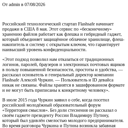
От admin в 07/08/2026
Российский технологический стартап Flashsafe начинает
продажи в США 8 мая. Этот сервис по «бесконечному»
хранению файлов работает как флешка и гибридный гаджет,
который объединяет защищённое облачное хранилище, флеш-
накопитель и систему с открытым ключом, что гарантирует
наивысший уровень конфиденциальности.
«Этот подход позволил нам отказаться от традиционных
логинов, паролей, браузеров и электронных почтовых ящиков
в пользу повышенной безопасности, простоты и удобства, —
рассказал основатель и генеральный директор компании
Flashsafe Алексей Чуркин. — Пользователь и ID девайса
никак не связаны. Файлы хранятся в зашифрованном формате
и не могут быть приписаны к конкретному человеку».
В июле 2015 года Чуркин заявил о себе, когда посетил
российский молодёжный образовательный форум
«Территория смыслов». Без доли стеснения он рассказал о
своём гаджете президенту России Владимиру Путину,
который был удивлён смелостью молодого предпринимателя.
Во время разговора Чуркина и Путина возникла забавная