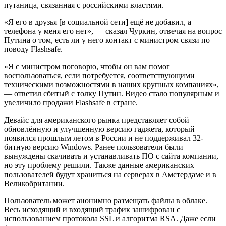
путаница, связанная с российскими властями.
«Я его в друзья [в социальной сети] ещё не добавил, а
телефона у меня его нет», — сказал Чуркин, отвечая на вопрос
Путина о том, есть ли у него контакт с министром связи по
поводу Flashsafe.
«Я с министром поговорю, чтобы он вам помог
воспользоваться, если потребуется, соответствующими
техническими возможностями в наших крупных компаниях»,
— ответил сбитый с толку Путин. Видео стало популярным и
увеличило продажи Flashsafe в стране.
Девайс для американского рынка представляет собой
обновлённую и улучшенную версию гаджета, который
появился прошлым летом в России и не поддерживал 32-
битную версию Windows. Ранее пользователи были
вынуждены скачивать и устанавливать ПО с сайта компании,
но эту проблему решили. Также данные американских
пользователей будут храниться на серверах в Амстердаме и в
Великобритании.
Пользователь может анонимно размещать файлы в облаке.
Весь исходящий и входящий трафик зашифрован с
использованием протокола SSL и алгоритма RSA. Даже если