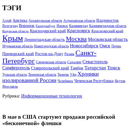
ТЭГИ
Арктика
Владивосток
Алтай
Архангельская область
Астраханская область
Воронеж
Волгоград
Ижевск
Калининград
Калининградская область
Екатеринбург
Красноярск
Краснодарский край
Красноярский край
Калужская область
Крым
Москва
Московская область
Ленинградская область
Новосибирск
Омск
Мурманская область
Нижегородская область
Пермь
Санкт-
Ростов-на-Дону
Приморский край
Рязань
Петербург
Севастополь
Саратовская область
Сахалин
Татарстан
Томск
Симферополь
Тамбов
Ставропольский край
Хроники
Тульская область
Тюменская область
Тюмень
Уфа
изолированной России
Чеченская Республика
Челябинск
Якутия
Ярославль
Рубрика:
Информационные технологии
В мае в США стартуют продажи российской
«бесконечной» флешки