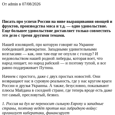
От admin в 07/08/2026
Писать про успехи России на ниве выращивания овощей и
фруктов, производства мяса и т.д. — одно удовольствие.
Еще большее удовольствие доставляет только совместить
это дело с тремя другими темами.
Нашей изоляцией, про которую говорят на Украине
победившей демократии. Западными удивительными
возгласами — как, они там еще не опухли с голоду? И
недовольством нашей родной либерды, которая воет, что
народ нищает, но народ рабский — и поэтому тупой, и все
равно поддерживает Путина.
Начнем с простого, даже с двух простых новостей. Они
возвращают нас в суровую реальность, где у нас кругом враги
России и друзья Украины. А также, безусловно, показывают
плюсы Майдана в соседней стране, где теперь вроде есть даже
тот самый, пресловутый, безвиз.
1. Россия на дух не переносит сильную Европу и западные
страны, поэтому ведёт против них гибридную войну:
организует кибератаки, финансирует