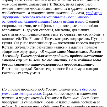
миллиона тонн, указывает FT. Также, из-за выросшего
отечественного производства свинины и курятины отпала
необходимость в импорте этих товаров. В целом,
продукция
агропромышленного комплекса стала в России второй
основной экспортной статьей после нефти и газа
.
С одной
стороны, конечно, не «айфоны», про которые я так люблю
вспоминать. С другой стороны, внезапно, для наших
креативных оппозиционеров тему-то сливает не кто-нибудь, а
вполне себе The Financial Times, которое, подозреваю, Путин
купил. Он у нас коллекционер — постоянно кого-то покупает.
Кстати, журналисты разнервничались и выдали в прямом
эфире еще одну зраду: «
В марте глава Минсельхоза России
Александр Ткачев предложил продлить продовольственное
эмбарго еще на 10 лет. По его мнению, в ближайшие годы
Россия станет нетто-экспортером продовольствия
«.
Внезапно, правда? Хотите еще новостей на тему изоляции
России? Их есть у меня.
По итогам прошлого года Россия практически
в два раза
увеличила экспорт мяса
. Спрос на него вырос в азиатском
регионе, в первую очередь Гонконге и Вьетнаме. Российские
предприятия стремятся и дальше наращивать поставки за
рубеж. Инспекции при содействии Россельхознадзора провели