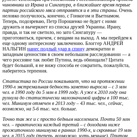
чиновники из Ирана и Сингапура, в ближайшее время первые
партии российского мяса отправятся и в эти страны.
Очень
неловко получилось, конечно, с Гонкогом и Вьетнамом.
Теперь, подозреваю, Петр Порошенко не будет с ними
дружить и вычеркнет из списка друзей Украины. Ирану,
правда, и так не светило, но зато Сингапуру —
приготовиться, причем, с вещами на выход. А мы перейдем к
еще одному интересному заключению. Блоггер АНДРЕЙ
НАЛЬГИН
нанес подлый удар в спину
демократии и
западным ценностям в своем небольшом расследовании — а
чего россияне так любят Путина, ведь обнищали? Цитата
будет большой, я не вижу способа ее сократить, пожалуйста,
наберитесь терпения.
Статистика по России показывает, что на протяжении
1990-х экстремальная бедность заметно выросла – с 3 млн
чел. в 1990 году до 5 млн в 1999 году. А уже к 2010 году она
рухнула до статистически малозначимой цифры в 100 тыс.
чел. Минимум отмечен в 2013 году – 43 тыс. чел., сейчас,
возможно, на 5-6 тыс. чел. больше.
Точно так же и с просто бедным населением. Почти 50 млн
чел. – практически каждый третий – с доходами ниже
прожиточного минимума в ранних 1990-х, и скромные 19 млн
чел. в 2015 году (теперь, возможно, чуть меньше). Притом