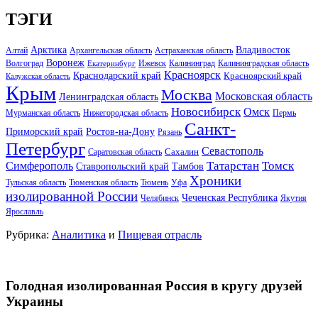
ТЭГИ
Арктика
Владивосток
Алтай
Архангельская область
Астраханская область
Воронеж
Волгоград
Ижевск
Калининград
Калининградская область
Екатеринбург
Красноярск
Краснодарский край
Красноярский край
Калужская область
Крым
Москва
Московская область
Ленинградская область
Новосибирск
Омск
Мурманская область
Нижегородская область
Пермь
Санкт-
Ростов-на-Дону
Приморский край
Рязань
Петербург
Севастополь
Саратовская область
Сахалин
Татарстан
Томск
Симферополь
Тамбов
Ставропольский край
Хроники
Тульская область
Тюменская область
Тюмень
Уфа
изолированной России
Чеченская Республика
Челябинск
Якутия
Ярославль
Рубрика:
Аналитика
и
Пищевая отрасль
Голодная изолированная Россия в кругу друзей
Украины