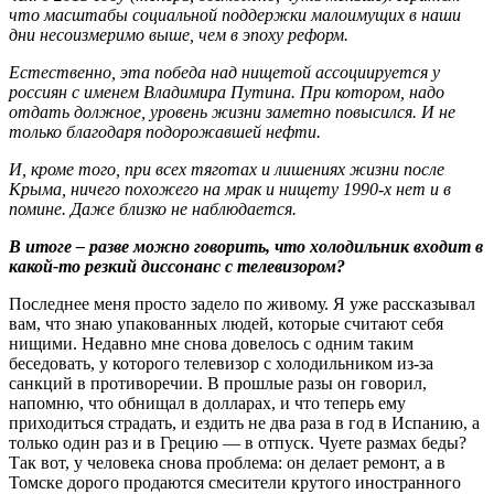
что масштабы социальной поддержки малоимущих в наши
дни несоизмеримо выше, чем в эпоху реформ.
Естественно, эта победа над нищетой ассоциируется у
россиян с именем Владимира Путина. При котором, надо
отдать должное, уровень жизни заметно повысился. И не
только благодаря подорожавшей нефти.
И, кроме того, при всех тяготах и лишениях жизни после
Крыма, ничего похожего на мрак и нищету 1990-х нет и в
помине. Даже близко не наблюдается.
В итоге – разве можно говорить, что холодильник входит в
какой-то резкий диссонанс с телевизором?
Последнее меня просто задело по живому. Я уже рассказывал
вам, что знаю упакованных людей, которые считают себя
нищими. Недавно мне снова довелось с одним таким
беседовать, у которого телевизор с холодильником из-за
санкций в противоречии. В прошлые разы он говорил,
напомню, что обнищал в долларах, и что теперь ему
приходиться страдать, и ездить не два раза в год в Испанию, а
только один раз и в Грецию — в отпуск. Чуете размах беды?
Так вот, у человека снова проблема: он делает ремонт, а в
Томске дорого продаются смесители крутого иностранного