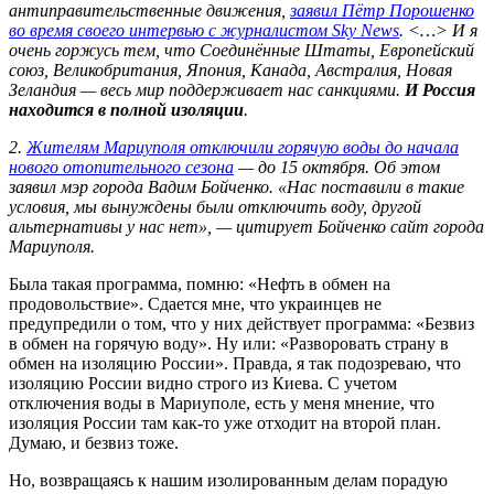
антиправительственные движения,
заявил Пётр Порошенко
во время своего интервью с журналистом Sky News
. <…> И я
очень горжусь тем, что Соединённые Штаты, Европейский
союз, Великобритания, Япония, Канада, Австралия, Новая
Зеландия — весь мир поддерживает нас санкциями.
И Россия
находится в полной изоляции
.
2.
Жителям Мариуполя отключили горячую воды до начала
нового отопительного сезона
— до 15 октября. Об этом
заявил мэр города Вадим Бойченко.
«Нас поставили в такие
условия, мы вынуждены были отключить воду, другой
альтернативы у нас нет», — цитирует Бойченко сайт города
Мариуполя.
Была такая программа, помню: «Нефть в обмен на
продовольствие». Сдается мне, что украинцев не
предупредили о том, что у них действует программа: «Безвиз
в обмен на горячую воду». Ну или: «Разворовать страну в
обмен на изоляцию России». Правда, я так подозреваю, что
изоляцию России видно строго из Киева. С учетом
отключения воды в Мариуполе, есть у меня мнение, что
изоляция России там как-то уже отходит на второй план.
Думаю, и безвиз тоже.
Но, возвращаясь к нашим изолированным делам порадую