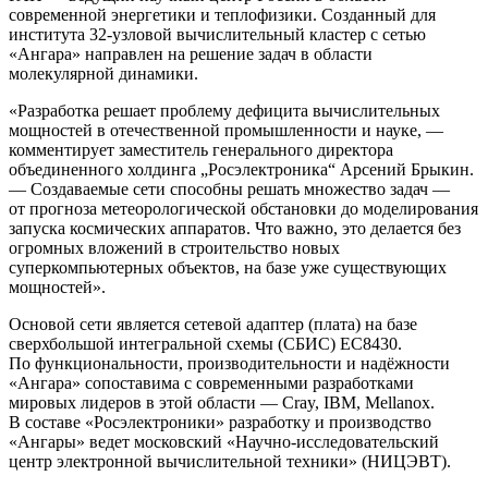
современной энергетики и теплофизики. Созданный для
института 32-узловой вычислительный кластер с сетью
«Ангара» направлен на решение задач в области
молекулярной динамики.
«Разработка решает проблему дефицита вычислительных
мощностей в отечественной промышленности и науке, —
комментирует заместитель генерального директора
объединенного холдинга „Росэлектроника“ Арсений Брыкин.
— Создаваемые сети способны решать множество задач —
от прогноза метеорологической обстановки до моделирования
запуска космических аппаратов. Что важно, это делается без
огромных вложений в строительство новых
суперкомпьютерных объектов, на базе уже существующих
мощностей».
Основой сети является сетевой адаптер (плата) на базе
сверхбольшой интегральной схемы (СБИС) ЕС8430.
По функциональности, производительности и надёжности
«Ангара» сопоставима с современными разработками
мировых лидеров в этой области — Cray, IBM, Mellanox.
В составе «Росэлектроники» разработку и производство
«Ангары» ведет московский «Научно-исследовательский
центр электронной вычислительной техники» (НИЦЭВТ).