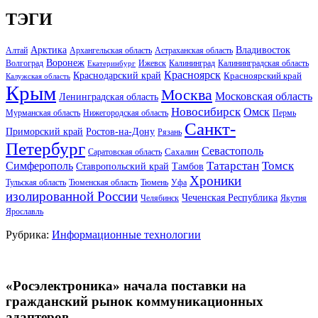
ТЭГИ
Арктика
Владивосток
Алтай
Архангельская область
Астраханская область
Воронеж
Волгоград
Ижевск
Калининград
Калининградская область
Екатеринбург
Красноярск
Краснодарский край
Красноярский край
Калужская область
Крым
Москва
Московская область
Ленинградская область
Новосибирск
Омск
Мурманская область
Нижегородская область
Пермь
Санкт-
Ростов-на-Дону
Приморский край
Рязань
Петербург
Севастополь
Саратовская область
Сахалин
Татарстан
Томск
Симферополь
Тамбов
Ставропольский край
Хроники
Тульская область
Тюменская область
Тюмень
Уфа
изолированной России
Чеченская Республика
Челябинск
Якутия
Ярославль
Рубрика:
Информационные технологии
«Росэлектроника» начала поставки на
гражданский рынок коммуникационных
адаптеров