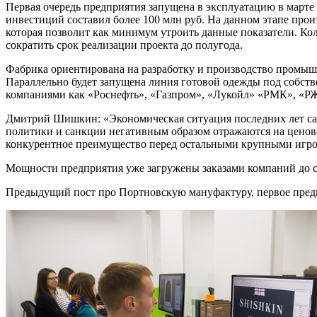
Первая очередь предприятия запущена в эксплуатацию в марте 2
инвестиций составил более 100 млн руб. На данном этапе произ
которая позволит как минимум утроить данные показатели. К
сократить срок реализации проекта до полугода.
Фабрика ориентирована на разработку и производство промыш
Параллельно будет запущена линия готовой одежды под собст
компаниями как «Роснефть», «Газпром», «Лукойл» «РМК», «Р
Дмитрий Шишкин: «Экономическая ситуация последних лет сам
политики и санкции негативным образом отражаются на ценов
конкурентное преимущество перед остальными крупными игро
Мощности предприятия уже загружены заказами компаний до се
Предыдущий пост про Портновскую мануфактуру, первое пре