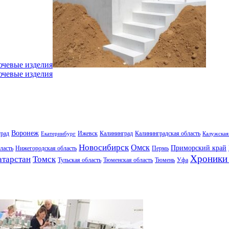
ючевые изделия
ючевые изделия
Воронеж
град
Ижевск
Калининград
Калининградская область
Екатеринбург
Калужская
Новосибирск
Омск
Приморский край
ласть
Нижегородская область
Пермь
Хроники 
атарстан
Томск
Тульская область
Тюменская область
Тюмень
Уфа