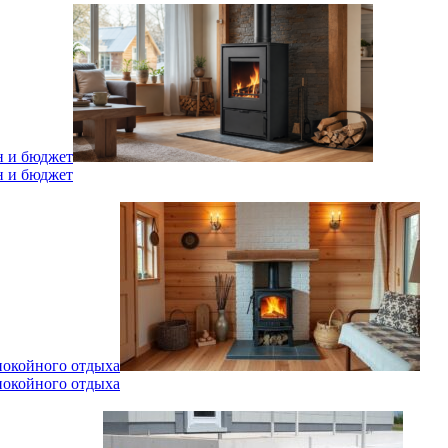
н и бюджет
н и бюджет
спокойного отдыха
спокойного отдыха