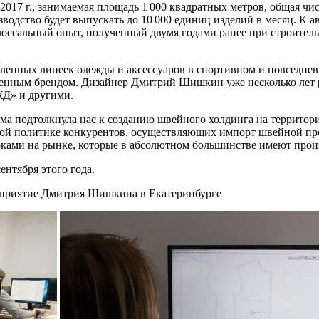
017 г., занимаемая площадь 1 000 квадратных метров, общая чис
водство будет выпускать до 10 000 единиц изделий в месяц. К ав
олоссальный опыт, полученный двумя годами ранее при строите
ленных линеек одежды и аксессуаров в спортивном и повседнев
венным брендом. Дизайнер Дмитрий Шишкин уже несколько лет 
ЖД» и другими.
а подтолкнула нас к созданию швейного холдинга на территори
ой политике конкурентов, осуществляющих импорт швейной прод
ками на рынке, которые в абсолютном большинстве имеют прои
нтября этого года.
дприятие Дмитрия Шишкина в Екатеринбурге