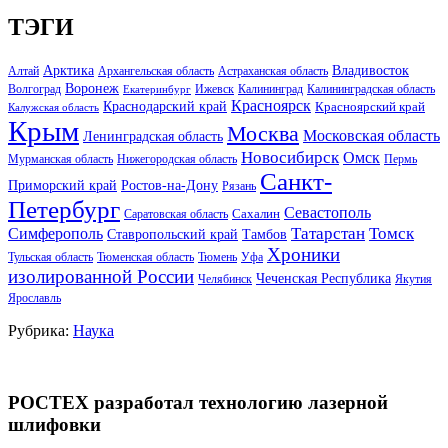
ТЭГИ
Арктика
Владивосток
Алтай
Архангельская область
Астраханская область
Воронеж
Волгоград
Ижевск
Калининград
Калининградская область
Екатеринбург
Красноярск
Краснодарский край
Красноярский край
Калужская область
Крым
Москва
Московская область
Ленинградская область
Новосибирск
Омск
Мурманская область
Нижегородская область
Пермь
Санкт-
Ростов-на-Дону
Приморский край
Рязань
Петербург
Севастополь
Саратовская область
Сахалин
Татарстан
Томск
Симферополь
Тамбов
Ставропольский край
Хроники
Тульская область
Тюменская область
Тюмень
Уфа
изолированной России
Чеченская Республика
Челябинск
Якутия
Ярославль
Рубрика:
Наука
РОСТЕХ разработал технологию лазерной
шлифовки