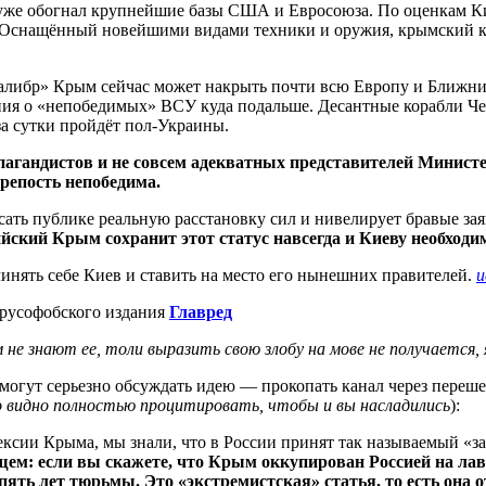
же обогнал крупнейшие базы США и Евросоюза. По оценкам Кие
. Оснащённый новейшими видами техники и оружия, крымский к
либр» Крым сейчас может накрыть почти всю Европу и Ближний 
ния о «непобедимых» ВСУ куда подальше. Десантные корабли Че
за сутки пройдёт пол-Украины.
пагандистов и не совсем адекватных представителей Минист
репость непобедима.
сать публике реальную расстановку сил и нивелирует бравые за
йский Крым сохранит этот статус навсегда и Киеву необходим
инять себе Киев и ставить на место его нынешних правителей.
и
 русофобского издания
Главред
 не знают ее, толи выразить свою злобу на мове не получается,
 могут серьезно обсуждать идею — прокопать канал через переше
о видно полностью процитировать, чтобы и вы насладились
):
ексии Крыма, мы знали, что в России принят так называемый «за
ем: если вы скажете, что Крым оккупирован Россией на лавоч
пять лет тюрьмы. Это «экстремистская» статья, то есть она