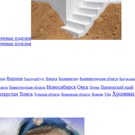
ючевые изделия
ючевые изделия
Воронеж
град
Ижевск
Калининград
Калининградская область
Екатеринбург
Калужская
Новосибирск
Омск
Приморский край
ласть
Нижегородская область
Пермь
Хроники 
атарстан
Томск
Тульская область
Тюменская область
Тюмень
Уфа