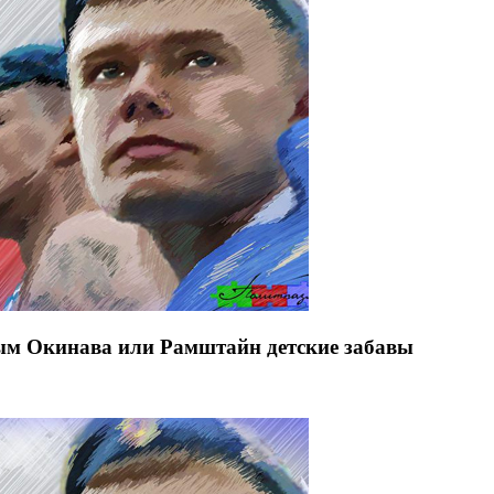
ым Окинава или Рамштайн детские забавы