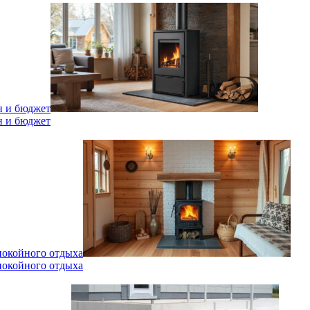
н и бюджет
н и бюджет
спокойного отдыха
спокойного отдыха