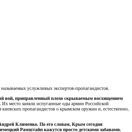
к называемых услужливых экспертов-пропагандистов.
й вой, приправленный плохо скрываемым восхищением
. Их место заняли испуганные оды армии Российской
я киевских пропагандистов о крымском оружии и, естественно,
 Андрей Клименко.
По его словам, Крым сегодня
немецкий Рамштайн кажутся просто детскими забавами.