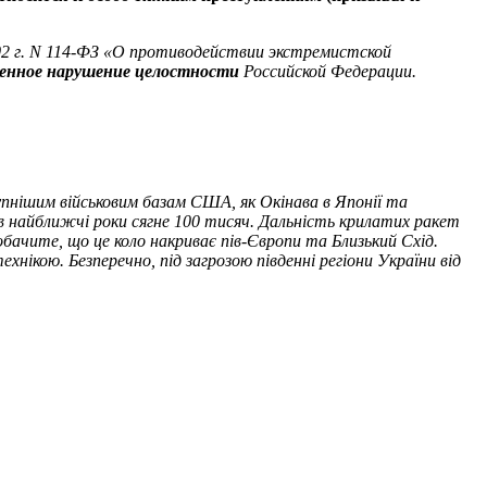
002 г. N 114-ФЗ «О противодействии экстремистской
венное нарушение целостности
Российской Федерации.
упнішим військовим базам США, як Окінава в Японії та
 в найближчі роки сягне 100 тисяч. Дальність крилатих ракет
обачите, що це коло накриває пів-Європи та Близький Схід.
нікою. Безперечно, під загрозою південні регіони України від