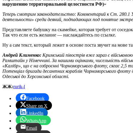
нарушению территориальной целостности РФ)
»
Теперь смотрим законодательство: Комментарий к Ст. 280.1 Уг
деятельности» среди деяний, подпадающих под понятие экстр
Представляете бабушку на скамейке, которая требует от сосед
Так что если есть желание — наслаждайтесь по ссылке.
Ну а сам текст, который лежит в основе поста звучит на мове та
Андрей Клименко:
Кримський півострів вже зараз є військово
Рамштайн у Німеччині. За нашими оцінками, чисельність військ
«Калібр», що є на озброєнні Чорноморського флоту, сягає 2,5 т
Потенціал бригади десантних кораблів Чорноморського флоту доз
Одеської до Херсонської області.
ЖЖ:
rurik-l
Facebook
Share on X
LinkedIn
WhatsApp
Email