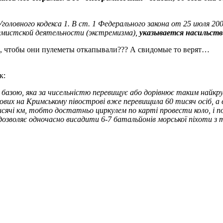
оловного кодекса 1. В ст. 1 Федерального закона от 25 июля 2
емистской деятельности (экстремизма),
указывается насильст
ок, чтобы они пулеметы откапывали??? А свидомые то верят…
к:
ю базою, яка за чисельністю перевищує або дорівнює таким найкр
ових на Кримському півострові вже перевищила 60 тисяч осіб, а
исячі км, тобто достатньо циркулем по карті провести коло, і п
воляє одночасно висадити 6-7 батальйонів морської піхоти з тех