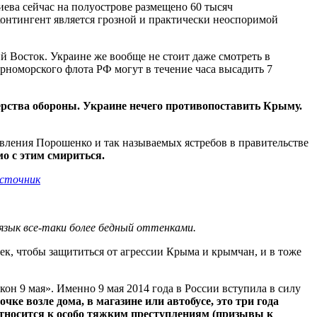
ва сейчас на полуострове размещено 60 тысяч
онтингент является грозной и практически неоспоримой
Восток. Украине же вообще не стоит даже смотреть в
рноморского флота РФ могут в течение часа высадить 7
ерства обороны. Украине нечего противопоставить Крыму.
явления Порошенко и так называемых ястребов в правительстве
о с этим смириться.
сточник
 язык все-таки более бедный оттенками.
ек, чтобы защититься от агрессии Крыма и крымчан, и в тоже
кон 9 мая». Именно 9 мая 2014 года в России вступила в силу
ке возле дома, в магазине или автобусе, это три года
 относится к особо тяжким преступлениям (призывы к