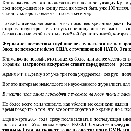
Клименко уверен, что по численности военнослужащих Крым у
военнослужащих и к концу года их может быть уже 100 тысяч
силой, с которой должен считаться весь мир.
Также Клименко напомнил, что с помощью крылатых ракет «Ка
сторону полуострова и заткнуть свои популистские высказыва
батальонов морской пехоты с тяжёлой бронетехникой, которая 
Журналист посоветовал публике не слушать оголтелых про
Здесь не поможет и флот США с группировкой НАТО. Эта к
Клименко не первый, кто пытается более или менее честно опи
Украины.
Патриотов аккуратно ставят перед фактом – росси
Армия РФ в Крыму вот уже три года умудряется «без рук» подч
Вот это интервью немолодого и неухоженного журналиста для
В тексте постоянно переходят с русского на мову, толи толком
Но более всего меня удивило, как убеленные сединами дядьки,
время говорить о том, что все хотят обратно в Украину, но (
над
Еще в марте 2014 года, сразу после захвата и последующей анн
новая статья в Уголовном кодексе №280.1.
Смысл ее в следующ
тюрьмы. Если вы скажете то же в соцсетях или в СМИ, это 