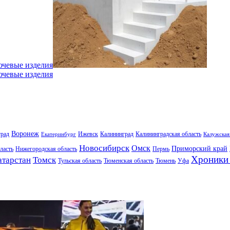
ючевые изделия
ючевые изделия
Воронеж
град
Ижевск
Калининград
Калининградская область
Екатеринбург
Калужская
Новосибирск
Омск
Приморский край
ласть
Нижегородская область
Пермь
Хроники 
атарстан
Томск
Тульская область
Тюменская область
Тюмень
Уфа