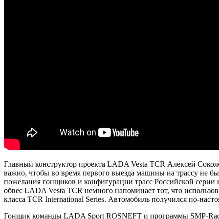
Главный конструктор проекта LADA Vesta TCR Алексей Соколо
важно, чтобы во время первого выезда машины на трассу не бы
пожелания гонщиков и конфигурации трасс Российской серии к
обвес LADA Vesta TCR немного напоминает тот, что использов
класса TCR International Series. Автомобиль получился по-нас
Гонщик команды LADA Sport ROSNEFT и программы SMP-Racing 