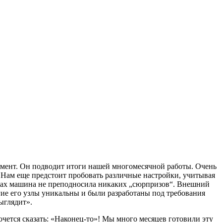
омент. Он подводит итоги нашей многомесячной работы. Очень
. Нам еще предстоит пробовать различные настройки, учитывая
естах машина не преподносила никаких „сюрпризов“. Внешний
гие его узлы уникальны и были разработаны под требования
выглядит».
ется сказать: «Наконец-то»! Мы много месяцев готовили эту