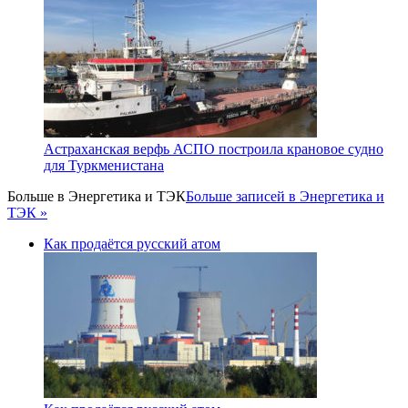
Астраханская верфь АСПО построила крановое судно
для Туркменистана
Больше в
Энергетика и ТЭК
Больше записей в Энергетика и
ТЭК »
Как продаётся русский атом