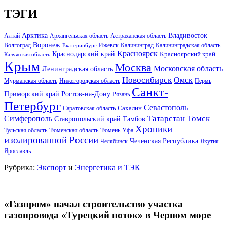
ТЭГИ
Арктика
Владивосток
Алтай
Архангельская область
Астраханская область
Воронеж
Волгоград
Ижевск
Калининград
Калининградская область
Екатеринбург
Красноярск
Краснодарский край
Красноярский край
Калужская область
Крым
Москва
Московская область
Ленинградская область
Новосибирск
Омск
Мурманская область
Нижегородская область
Пермь
Санкт-
Ростов-на-Дону
Приморский край
Рязань
Петербург
Севастополь
Саратовская область
Сахалин
Татарстан
Томск
Симферополь
Тамбов
Ставропольский край
Хроники
Тульская область
Тюменская область
Тюмень
Уфа
изолированной России
Чеченская Республика
Челябинск
Якутия
Ярославль
Рубрика:
Экспорт
и
Энергетика и ТЭК
«Газпром» начал строительство участка
газопровода «Турецкий поток» в Черном море