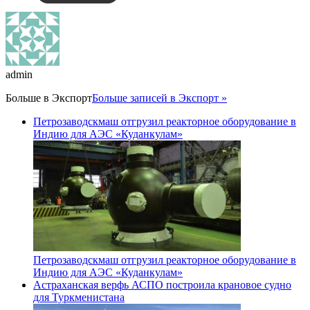
admin
Больше в
Экспорт
Больше записей в Экспорт »
Петрозаводскмаш отгрузил реакторное оборудование в
Индию для АЭС «Куданкулам»
Петрозаводскмаш отгрузил реакторное оборудование в
Индию для АЭС «Куданкулам»
Астраханская верфь АСПО построила крановое судно
для Туркменистана