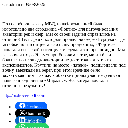
От admin в 09/08/2026
По гос.оборон заказу МВД, нашей компанией было
изготовлено два аэроджипа «Фортис» для патрулирования
акватории рек и озер. Мы со своей задачей справились на
отлично! Тест-драйв, который прошел на озере «Бурцева», где
мы обычно и тестируем всю нашу продукцию, «Фортис»
показали весь свой потенциал и сделали это превосходно. Мы
разгоняли их до 70 км/ч при боковом ветре, могли бы и
больше, но площадь акватории не достаточна для таких
экспериментов. Крутили на месте «пятаки», подныривали под
волну, выезжали на берег, при этом зрелище было
захватывающим. Так же, в обкатке принял участие флагман
нашего предприятия «Мираж 7». Все катера показали
отличные результаты!
http://rushovercraft.com
Facebook
Share on X
LinkedIn