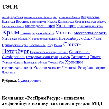
ТЭГИ
Арктика
Владивосток
Алтай
Архангельская область
Астраханская область
Воронеж
Волгоград
Ижевск
Калининград
Калининградская область
Екатеринбург
Красноярск
Краснодарский край
Красноярский край
Калужская область
Крым
Москва
Московская область
Ленинградская область
Новосибирск
Омск
Мурманская область
Нижегородская область
Пермь
Санкт-
Ростов-на-Дону
Приморский край
Рязань
Петербург
Севастополь
Саратовская область
Сахалин
Татарстан
Томск
Симферополь
Тамбов
Ставропольский край
Хроники
Тульская область
Тюменская область
Тюмень
Уфа
изолированной России
Чеченская Республика
Челябинск
Якутия
Ярославль
Рубрика:
Судостроение
Компания «РосПромРесурс» испытала
амфибийную технику изготовленную для МВД