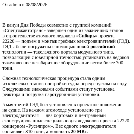
От admin в 08/08/2026
В канун Дня Победы совместно с группой компаний
«Спецтяжавтотранс» завершен один из важнейших этапов
в строительстве атомного ледокола «
Сибирь
» проекта
22220 — подъём и монтаж гребных электродвигателей (ГЭД).
ГЭДы были погружены с помощью новой
российской
технологии — такелажного портала модульного типа,
позволяющей с ювелирной точностью установить на ледокол
тяжеловесное негабаритное оборудование весом более 300
тонн.
Сложная технологическая процедура стала одним
из ключевых этапов постройки судна перед спуском на воду.
Следующими знаковыми событиями станут установка
реактора и погрузка паротурбинной установки.
5 мая третий ГЭД был установлен в проектное положение
на судне. На каждом атомоходе установлено три
электродвигателя — два бортовых и центральный —
сконструированные специально для ледоколов проекта 22220
концерном «Русэлпром». Вес одного электродвигателя
составляет
310
тонн, а мощность
20 МВт
.