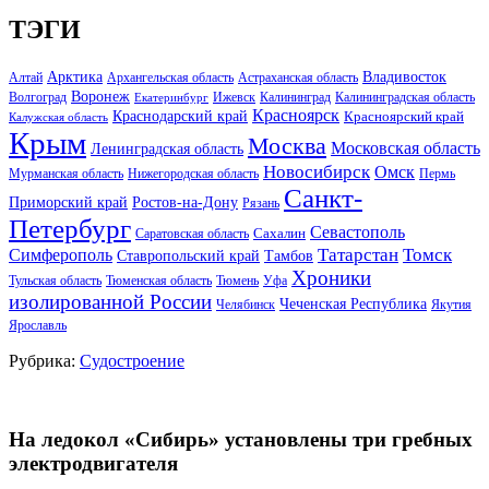
ТЭГИ
Арктика
Владивосток
Алтай
Архангельская область
Астраханская область
Воронеж
Волгоград
Ижевск
Калининград
Калининградская область
Екатеринбург
Красноярск
Краснодарский край
Красноярский край
Калужская область
Крым
Москва
Московская область
Ленинградская область
Новосибирск
Омск
Мурманская область
Нижегородская область
Пермь
Санкт-
Ростов-на-Дону
Приморский край
Рязань
Петербург
Севастополь
Саратовская область
Сахалин
Татарстан
Томск
Симферополь
Тамбов
Ставропольский край
Хроники
Тульская область
Тюменская область
Тюмень
Уфа
изолированной России
Чеченская Республика
Челябинск
Якутия
Ярославль
Рубрика:
Судостроение
На ледокол «Сибирь» установлены три гребных
электродвигателя