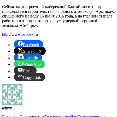
Сейчас на достроечной набережной Балтийского завода
продолжается строительство головного атомохода «Арктика»,
спущенного на воду 16 июня 2016 года, а на главном стапеле
работники завода готовят к спуску первый серийный
ледокола «Сибирь».
http://www.oaoosk.ru
Facebook
Share on X
LinkedIn
WhatsApp
Email
Copy Link
admin
Больше в
Судостроение
Больше записей в Судостроение »