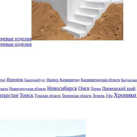
ючевые изделия
ючевые изделия
Воронеж
град
Ижевск
Калининград
Калининградская область
Екатеринбург
Калужская
Новосибирск
Омск
Приморский край
ласть
Нижегородская область
Пермь
Хроники 
атарстан
Томск
Тульская область
Тюменская область
Тюмень
Уфа