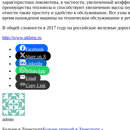
характеристики локомотива, в частности, увеличенный коэфф
преимущества тепловоза и способствуют увеличению массы пе
отнести также простоту и удобство в обслуживании. Все узлы 
время нахождения машины на техническом обслуживании и ремо
В общей сложности в 2017 году на российские железные доро
http://www.ukbmz.ru
Facebook
Share on X
LinkedIn
WhatsApp
Email
Copy Link
admin
Больше в
Транспорт
Больше записей в Транспорт »