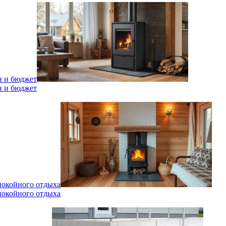
н и бюджет
н и бюджет
спокойного отдыха
спокойного отдыха