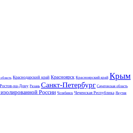
Крым
Красноярск
Краснодарский край
Красноярский край
 область
Санкт-Петербург
Ростов-на-Дону
Рязань
Саратовская область
изолированной России
Чеченская Республика
Челябинск
Якутия