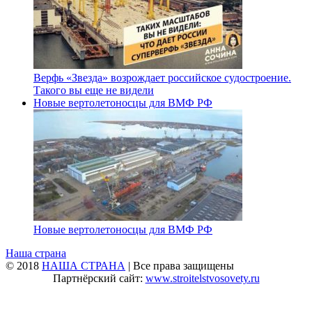
Верфь «Звезда» возрождает российское судостроение.
Такого вы еще не видели
Новые вертолетоносцы для ВМФ РФ
Новые вертолетоносцы для ВМФ РФ
Наша страна
© 2018
НАША СТРАНА
| Все права защищены
Партнёрский сайт:
www.stroitelstvosovety.ru