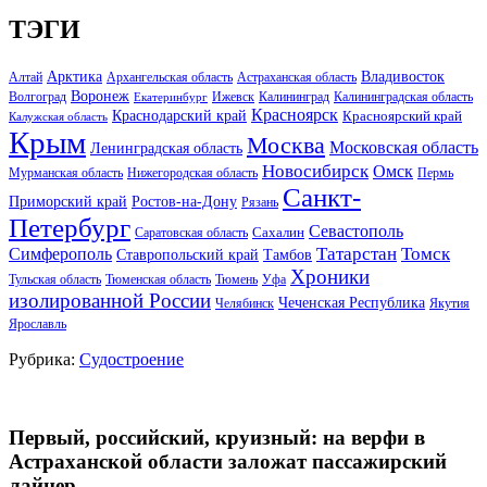
ТЭГИ
Арктика
Владивосток
Алтай
Архангельская область
Астраханская область
Воронеж
Волгоград
Ижевск
Калининград
Калининградская область
Екатеринбург
Красноярск
Краснодарский край
Красноярский край
Калужская область
Крым
Москва
Московская область
Ленинградская область
Новосибирск
Омск
Мурманская область
Нижегородская область
Пермь
Санкт-
Ростов-на-Дону
Приморский край
Рязань
Петербург
Севастополь
Саратовская область
Сахалин
Татарстан
Томск
Симферополь
Тамбов
Ставропольский край
Хроники
Тульская область
Тюменская область
Тюмень
Уфа
изолированной России
Чеченская Республика
Челябинск
Якутия
Ярославль
Рубрика:
Судостроение
Первый, российский, круизный: на верфи в
Астраханской области заложат пассажирский
лайнер