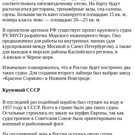
соответствовать пятизвёздочному отелю. На борту будут
располагаться рестораны, тренажёрные залы, спа-салоны,
сауны. Большая часть кают планируется площадью 15 кв. м,
номера класса люкс — площадью 20—25 кв. м.
В проектном арсенале РФ существует проект круизного судна
PV300VD разработки Морского инженерного бюро. Оно
предназначено для работы на внутренних линиях (для
курсирования между Москвой и Санкт-Петербургом), а также
для выходов в морские районы Каспийского региона, в
Азовское и Чёрное моря.
Изначально планировалось, что в России будет построено два
таких судна. Для создания второго лайнера был выбран завод
«Красное Сормово» в Нижнем Новгороде.
Круизный СССР
В последний раз подобный корабль был спущен на воду в
1957 году в СССР. Всего в стране было два таких судна.
Остальные строились по заказу на верфях Европы, так как
судостроение в Советском Союзе было ориентировано на
военный и рыболовный флот.
На сегодняшний день в России осталось около сотни