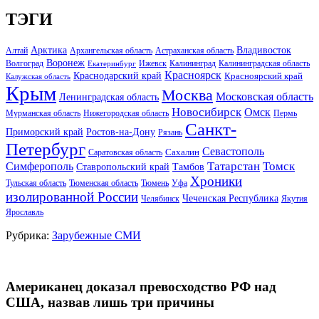
ТЭГИ
Арктика
Владивосток
Алтай
Архангельская область
Астраханская область
Воронеж
Волгоград
Ижевск
Калининград
Калининградская область
Екатеринбург
Красноярск
Краснодарский край
Красноярский край
Калужская область
Крым
Москва
Московская область
Ленинградская область
Новосибирск
Омск
Мурманская область
Нижегородская область
Пермь
Санкт-
Ростов-на-Дону
Приморский край
Рязань
Петербург
Севастополь
Саратовская область
Сахалин
Татарстан
Томск
Симферополь
Тамбов
Ставропольский край
Хроники
Тульская область
Тюменская область
Тюмень
Уфа
изолированной России
Чеченская Республика
Челябинск
Якутия
Ярославль
Рубрика:
Зарубежные СМИ
Американец доказал превосходство РФ над
США, назвав лишь три причины