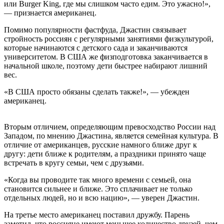
или Burger King, где мы слишком часто едим. Это ужасно!»,
— признается американец.
Помимо популярности фастфуда, Джастин связывает
стройность россиян с регулярными занятиями физкультурой,
которые начинаются с детского сада и заканчиваются
университетом. В США же физподготовка заканчивается в
начальной школе, поэтому дети быстрее набирают лишний
вес.
«В США просто обязаны сделать также!», — убежден
американец.
Вторым отличием, определяющим превосходство России над
Западом, по мнению Джастина, является семейная культура. В
отличие от американцев, русские намного ближе друг к
другу: дети ближе к родителям, а праздники принято чаще
встречать в кругу семьи, чем с друзьями.
«Когда вы проводите так много времени с семьей, она
становится сильнее и ближе. Это сплачивает не только
отдельных людей, но и всю нацию», — уверен Джастин.
На третье место американец поставил дружбу. Парень
заметил, что россияне имеют меньшее количество друзей, чем