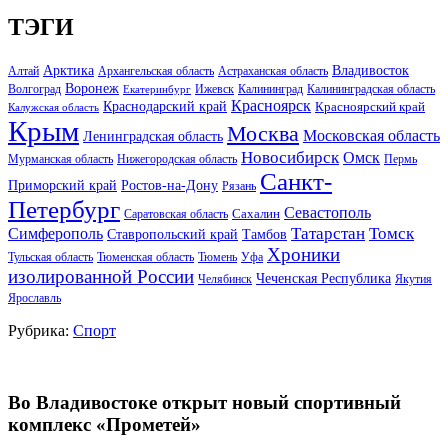
ТЭГИ
Арктика
Владивосток
Алтай
Архангельская область
Астраханская область
Воронеж
Волгоград
Ижевск
Калининград
Калининградская область
Екатеринбург
Красноярск
Краснодарский край
Красноярский край
Калужская область
Крым
Москва
Московская область
Ленинградская область
Новосибирск
Омск
Мурманская область
Нижегородская область
Пермь
Санкт-
Ростов-на-Дону
Приморский край
Рязань
Петербург
Севастополь
Саратовская область
Сахалин
Татарстан
Томск
Симферополь
Тамбов
Ставропольский край
Хроники
Тульская область
Тюменская область
Тюмень
Уфа
изолированной России
Чеченская Республика
Челябинск
Якутия
Ярославль
Рубрика:
Спорт
Во Владивостоке открыт новый спортивный
комплекс «Прометей»