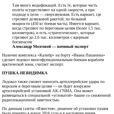
Там много модификаций. Есть те, которые часть
полета осуществляют на одной скорости, а при
подходе к цели — сверхзвуковая. Есть вариант, где
стреляют дозвуковой ракетой, но большой
мощности (450 кг боевая часть). Имеется вариант,
когда стреляют по береговым целям (более 1,5 тыс.
километров), и есть «стратегические», которые
стреляют до 2,6 тыс. километров с ядерным
боезапасом
Александр Мозговой — военный эксперт
Наличие комплекса «Калибр» на борту «Ивана Папанина»
сделает ледокол многофункциональным боевым кораблем
арктической зоны, считает эксперт.
ПУШКА-НЕВИДИМКА
Ледокол также сможет наносить артиллерийские удары по
морским и береговым целям — он будет вооружен
артиллерийской установкой АК-176МА. Она может
размещаться в специальной «угловатой» башне со сниженной
радиолокационной заметностью.
По данным газеты «Известия», решение об установке пушек
было принято в конце 2016 года и в настоящее время