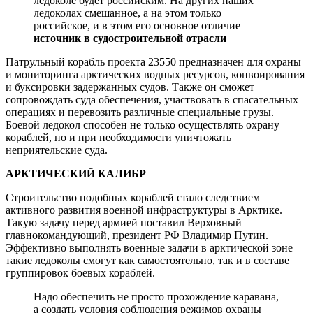
ледоколе будет российским. На других наших
ледоколах смешанное, а на этом только
российское, и в этом его основное отличие
источник в судостроительной отрасли
Патрульный корабль проекта 23550 предназначен для охраны
и мониторинга арктических водных ресурсов, конвоирования
и буксировки задержанных судов. Также он сможет
сопровождать суда обеспечения, участвовать в спасательных
операциях и перевозить различные специальные грузы.
Боевой ледокол способен не только осуществлять охрану
кораблей, но и при необходимости уничтожать
неприятельские суда.
АРКТИЧЕСКИЙ КАЛИБР
Строительство подобных кораблей стало следствием
активного развития военной инфраструктуры в Арктике.
Такую задачу перед армией поставил Верховный
главнокомандующий, президент РФ Владимир Путин.
Эффективно выполнять военные задачи в арктической зоне
такие ледоколы смогут как самостоятельно, так и в составе
группировок боевых кораблей.
Надо обеспечить не просто прохождение каравана,
а создать условия соблюдения режимов охраны