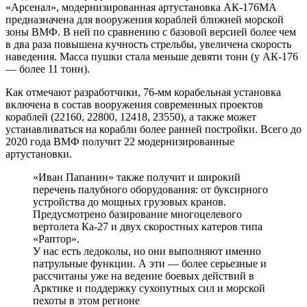
«Арсенал», модернизированная артустановка АК-176МА
предназначена для вооружения кораблей ближней морской
зоны ВМФ. В ней по сравнению с базовой версией более чем
в два раза повышена кучность стрельбы, увеличена скорость
наведения. Масса пушки стала меньше девяти тонн (у АК-176
— более 11 тонн).
Как отмечают разработчики, 76-мм корабельная установка
включена в состав вооружения современных проектов
кораблей (22160, 22800, 12418, 23550), а также может
устанавливаться на корабли более ранней постройки. Всего до
2020 года ВМФ получит 22 модернизированные
артустановки.
«Иван Папанин» также получит и широкий
перечень палубного оборудования: от буксирного
устройства до мощных грузовых кранов.
Предусмотрено базирование многоцелевого
вертолета Ка-27 и двух скоростных катеров типа
«Раптор».
У нас есть ледоколы, но они выполняют именно
патрульные функции. А эти — более серьезные и
рассчитаны уже на ведение боевых действий в
Арктике и поддержку сухопутных сил и морской
пехоты в этом регионе