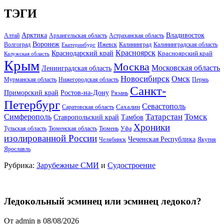
ТЭГИ
Арктика
Владивосток
Алтай
Архангельская область
Астраханская область
Воронеж
Волгоград
Ижевск
Калининград
Калининградская область
Екатеринбург
Красноярск
Краснодарский край
Красноярский край
Калужская область
Крым
Москва
Московская область
Ленинградская область
Новосибирск
Омск
Мурманская область
Нижегородская область
Пермь
Санкт-
Ростов-на-Дону
Приморский край
Рязань
Петербург
Севастополь
Саратовская область
Сахалин
Татарстан
Томск
Симферополь
Тамбов
Ставропольский край
Хроники
Тульская область
Тюменская область
Тюмень
Уфа
изолированной России
Чеченская Республика
Челябинск
Якутия
Ярославль
Рубрика:
Зарубежные СМИ
и
Судостроение
Ледокольный эсминец или эсминец ледокол?
От admin в 08/08/2026