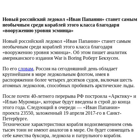
Новый российский ледокол «Иван Папанин» станет самым
необычным среди кораблей этого класса благодаря
«вооружению уровня эсминца»
Новый российский ледокол «Иван Папанин» станет самым
необычным среди кораблей этого класса благодаря
«вооружению уровня эсминца». Об этом пишет аналитик
американского издания War is Boring Роберт Бекхусен.
По его
словам
, Россия на сегодняшний день обладает
крупнейшим в мире ледокольным флотом, имея в
распоряжении более четырех десятков судов, включая шесть
атомных ледоколов, способных пробивать арктические льды.
После почти 40-летнего перерыва РФ построила «Арктику» и
«Илью Муромца», которые будут введены в строй до конца
этого года. Следующий в очереди — «Иван Папанин»
проекта 23550, заложенный 19 апреля 2017-го в Санкт-
Петербурге.
Технические характеристики корабля водоизмещением семь
тысяч тонн не имеют аналогов в мире. Он будет совмещать в
себе качества буксира, ледокола и патрульного корабля.