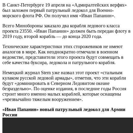
В Санкт-Петербурге 19 апреля на «Адмиралтейских верфях»
был заложен первый патрульный ледокол для Военно-
морского флота РФ. Он получил имя «Иван Папанин».
Всего Минобороны заказало два корабля ледового класса
проекта 23550. «Иван Папанин» должен быть передан флоту в
2019 году, второй корабль — до конца 2020 года.
Технические характеристики этих сторожевиков не имеют
аналогов в мире. Как неоднократно отмечали в военном
ведомстве, представители этого проекта будут совмещать в
себе качества буксира, ледокола и патрульного корабля.
Немецкий журнал Stern уже назвал этот проект «стальным
кулаком русской ледовой армады», отметив, что эти корабли
будут «доминировать в Северном Ледовитом океане
безраздельно». По оценке издания, в последние годы Россия
строит много именно малых кораблей, которые оснащены
«чрезвычайно тяжелым вооружением».
«Иван Папанин» новый патрульный ледокол для Армии
России