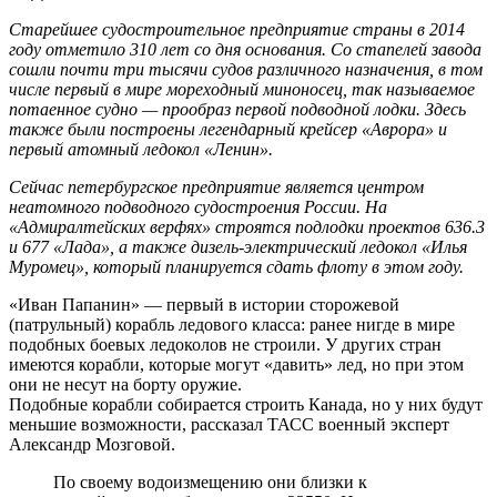
Старейшее судостроительное предприятие страны в 2014
году отметило 310 лет со дня основания. Со стапелей завода
сошли почти три тысячи судов различного назначения, в том
числе первый в мире мореходный миноносец, так называемое
потаенное судно — прообраз первой подводной лодки. Здесь
также были построены легендарный крейсер «Аврора» и
первый атомный ледокол «Ленин».
Сейчас петербургское предприятие является центром
неатомного подводного судостроения России. На
«Адмиралтейских верфях» строятся подлодки проектов 636.3
и 677 «Лада», а также дизель-электрический ледокол «Илья
Муромец», который планируется сдать флоту в этом году.
«Иван Папанин» — первый в истории сторожевой
(патрульный) корабль ледового класса: ранее нигде в мире
подобных боевых ледоколов не строили. У других стран
имеются корабли, которые могут «давить» лед, но при этом
они не несут на борту оружие.
Подобные корабли собирается строить Канада, но у них будут
меньшие возможности, рассказал ТАСС военный эксперт
Александр Мозговой.
По своему водоизмещению они близки к