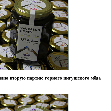
авию вторую партию горного ингушского мёда