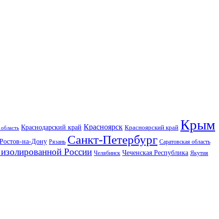
Крым
Красноярск
Краснодарский край
Красноярский край
 область
Санкт-Петербург
Ростов-на-Дону
Рязань
Саратовская область
изолированной России
Чеченская Республика
Челябинск
Якутия