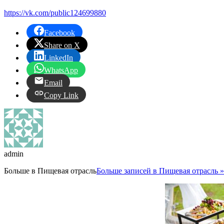
https://vk.com/public124699880
Facebook
Share on X
LinkedIn
WhatsApp
Email
Copy Link
admin
Больше в
Пищевая отрасль
Больше записей в Пищевая отрасль »