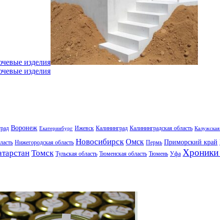
ючевые изделия
ючевые изделия
Воронеж
град
Ижевск
Калининград
Калининградская область
Екатеринбург
Калужская
Новосибирск
Омск
Приморский край
ласть
Нижегородская область
Пермь
Хроники 
атарстан
Томск
Тульская область
Тюменская область
Тюмень
Уфа