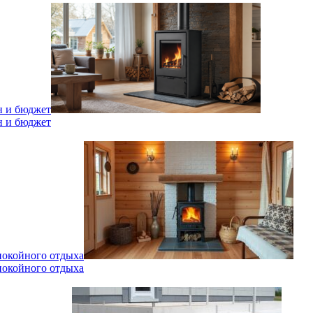
н и бюджет
н и бюджет
спокойного отдыха
спокойного отдыха