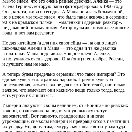
Мы-то знаем, что это очень разные девочки. Аленка — это
Елена Геринас, которую папа сфотографировал в 1960 году.
Она, кстати, жива и сегодня. А Маша осталась безымянной,
но в целом мы тоже знаем, что была такая девочка в середине
90-х на крымском пляже — «маленький ядерный реактор»,
не дававший никому покоя. Автор мультика помнил ее долгие
годы, и вот вам результат.
Но для китайцев (а для них европейцы — на одно лицо)
шоколадная Аленка и Маша — это одна и та же девочка
в платочке. Маша подставила мощное плечо Аленке,
и получилось очень здорово. Она (они) и есть образ России,
и лучшего нам не надо.
А теперь будем предельно серьезны: что такое империя? Это
единая культура для разных народов. Причем культура
повседневная, что-то важное для всех обитателей, настолько
важное, что замечают они какие-то вещи только тогда, когда
есть угроза их лишиться.
Империи любуются своим величием, от «Боинга» до римских
колонн, возносящих на недоступную высоту статуи
завоевателей. Вот такие-то, грандиозные и иногда
угрожающие, символы империй и превращаются в памятники
их упадку. Но, допустим, кукурузная каша с воткнутым туда
клинышком сыра, вы и сегодня ее получите где угодно — и в