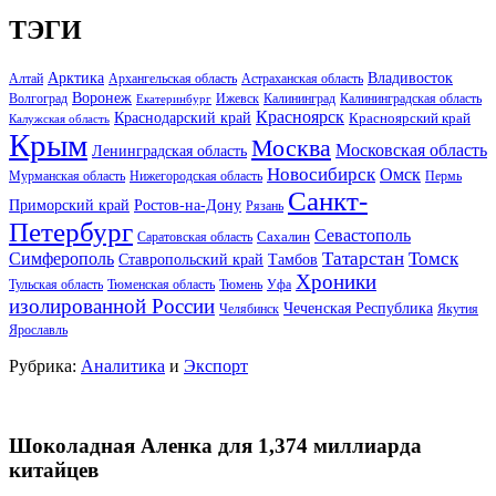
ТЭГИ
Арктика
Владивосток
Алтай
Архангельская область
Астраханская область
Воронеж
Волгоград
Ижевск
Калининград
Калининградская область
Екатеринбург
Красноярск
Краснодарский край
Красноярский край
Калужская область
Крым
Москва
Московская область
Ленинградская область
Новосибирск
Омск
Мурманская область
Нижегородская область
Пермь
Санкт-
Ростов-на-Дону
Приморский край
Рязань
Петербург
Севастополь
Саратовская область
Сахалин
Татарстан
Томск
Симферополь
Тамбов
Ставропольский край
Хроники
Тульская область
Тюменская область
Тюмень
Уфа
изолированной России
Чеченская Республика
Челябинск
Якутия
Ярославль
Рубрика:
Аналитика
и
Экспорт
Шоколадная Аленка для 1,374 миллиарда
китайцев