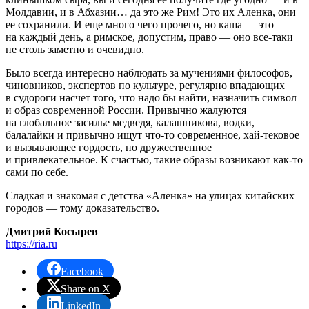
Молдавии, и в Абхазии… да это же Рим! Это их Аленка, они
ее сохранили. И еще много чего прочего, но каша — это
на каждый день, а римское, допустим, право — оно все-таки
не столь заметно и очевидно.
Было всегда интересно наблюдать за мучениями философов,
чиновников, экспертов по культуре, регулярно впадающих
в судороги насчет того, что надо бы найти, назначить символ
и образ современной России. Привычно жалуются
на глобальное засилье медведя, калашникова, водки,
балалайки и привычно ищут что-то современное, хай-тековое
и вызывающее гордость, но дружественное
и привлекательное. К счастью, такие образы возникают как-то
сами по себе.
Сладкая и знакомая с детства «Аленка» на улицах китайских
городов — тому доказательство.
Дмитрий Косырев
https://ria.ru
Facebook
Share on X
LinkedIn