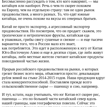
Бессмысленно рассуждать о том, кто кого накормит, — мы
китайцев или наоборот. Речь о чем-то скорее похожем
на Европу, чем на отдельную страну: там не один рынок
продовольствия, а много разных. То, что едят южные
китайцы, не очень похоже на вкусы их северных братьев.
Китай не просто экспортер, а агрессивный экспортер
продовольствия. Но посмотрим, что он продает: скажем, это
тропические и нетропические фрукты, китайская еда
в упаковках, грибы сянгу сушеные и свежие — и еще тысячи
вариантов того, что в России мало кто знает,
как потребляется. Это идет в расположенную к югу от Китая
Юго-Восточную Азию и еще в десятки стран, где либо живут
китайцы, либо местные жители считают китайские продукты
повседневной частью жизни.
Прорыв российского продовольствия на рынки, о которых
грезит бизнес всего мира, объясняется просто: девальвация
рубля зимой на стыке 2014-2015 годов. Наша продукция вдруг
стала конкурентоспособной. Поставляем прежде всего
сельскохозяйственное сырье — пшеницу и сою, например.
И тут, кстати, надо учитывать, что юг Китая ест скорее рис,
пшеница — это по большей части китайский север вдоль
нашей границы, нам географически повезло. Сейчас это