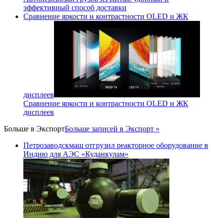
эффективный способ доставки
Сравнение яркости и контрастности OLED и ЖК
дисплеев
Сравнение яркости и контрастности OLED и ЖК
дисплеев
Больше в
Экспорт
Больше записей в Экспорт »
Петрозаводскмаш отгрузил реакторное оборудование в
Индию для АЭС «Куданкулам»