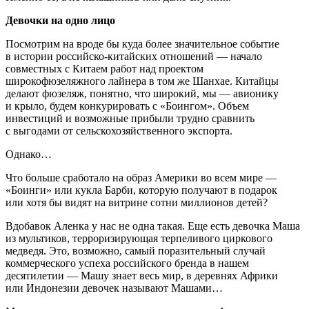
Девочки на одно лицо
Посмотрим на вроде бы куда более значительное событие
в истории российско-китайских отношений — начало
совместных с Китаем работ над проектом
широкофюзеляжного лайнера в том же Шанхае. Китайцы
делают фюзеляж, понятно, что широкий, мы — авионику
и крыло, будем конкурировать с «Боингом». Объем
инвестиций и возможные прибыли трудно сравнить
с выгодами от сельскохозяйственного экспорта.
Однако…
Что больше сработало на образ Америки во всем мире —
«Боинги» или кукла Барби, которую получают в подарок
или хотя бы видят на витрине сотни миллионов детей?
Вдобавок Аленка у нас не одна такая. Еще есть девочка Маша
из мультиков, терроризирующая терпеливого циркового
медведя. Это, возможно, самый поразительный случай
коммерческого успеха российского бренда в нашем
десятилетии — Машу знает весь мир, в деревнях Африки
или Индонезии девочек называют Машами…