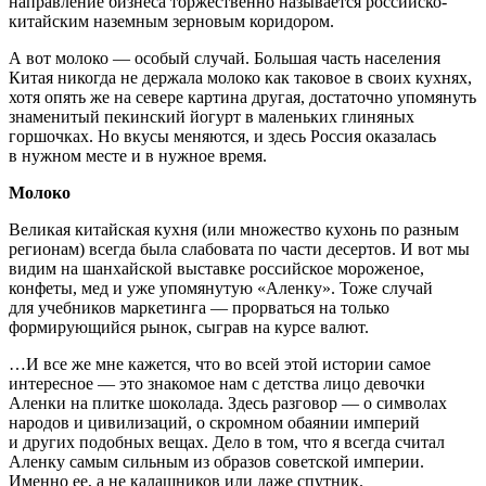
направление бизнеса торжественно называется российско-
китайским наземным зерновым коридором.
А вот молоко — особый случай. Большая часть населения
Китая никогда не держала молоко как таковое в своих кухнях,
хотя опять же на севере картина другая, достаточно упомянуть
знаменитый пекинский йогурт в маленьких глиняных
горшочках. Но вкусы меняются, и здесь Россия оказалась
в нужном месте и в нужное время.
Молоко
Великая китайская кухня (или множество кухонь по разным
регионам) всегда была слабовата по части десертов. И вот мы
видим на шанхайской выставке российское мороженое,
конфеты, мед и уже упомянутую «Аленку». Тоже случай
для учебников маркетинга — прорваться на только
формирующийся рынок, сыграв на курсе валют.
…И все же мне кажется, что во всей этой истории самое
интересное — это знакомое нам с детства лицо девочки
Аленки на плитке шоколада. Здесь разговор — о символах
народов и цивилизаций, о скромном обаянии империй
и других подобных вещах. Дело в том, что я всегда считал
Аленку самым сильным из образов советской империи.
Именно ее, а не калашников или даже спутник.