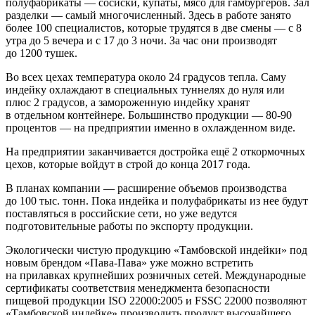
полуфабрикаты — сосиски, купаты, мясо для гамбургеров. Зал
разделки — самый многочисленный. Здесь в работе занято
более 100 специалистов, которые трудятся в две смены — с 8
утра до 5 вечера и с 17 до 3 ночи. За час они производят
до 1200 тушек.
Во всех цехах температура около 24 градусов тепла. Саму
индейку охлаждают в специальных туннелях до нуля или
плюс 2 градусов, а замороженную индейку хранят
в отдельном контейнере. Большинство продукции — 80-90
процентов — на предприятии именно в охлажденном виде.
На предприятии заканчивается достройка ещё 2 откормочных
цехов, которые войдут в строй до конца 2017 года.
В планах компании — расширение объемов производства
до 100 тыс. тонн. Пока индейка и полуфабрикаты из нее будут
поставляться в российские сети, но уже ведутся
подготовительные работы по экспорту продукции.
Экологически чистую продукцию «Тамбовской индейки» под
новым брендом «Пава-Пава» уже можно встретить
на прилавках крупнейших розничных сетей. Международные
сертификаты соответствия менеджмента безопасности
пищевой продукции ISO 22000:2005 и FSSC 22000 позволяют
«Тамбовской индейке» производить продукт высочайшего