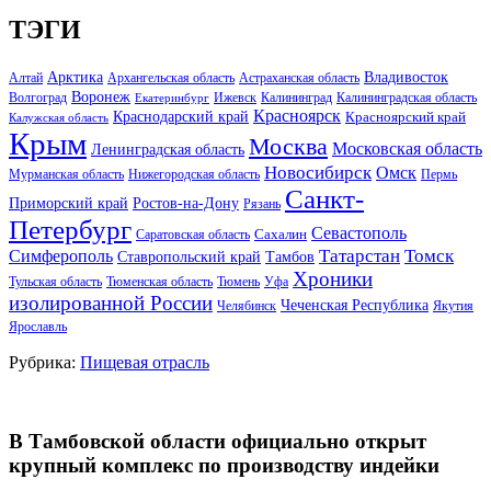
ТЭГИ
Арктика
Владивосток
Алтай
Архангельская область
Астраханская область
Воронеж
Волгоград
Ижевск
Калининград
Калининградская область
Екатеринбург
Красноярск
Краснодарский край
Красноярский край
Калужская область
Крым
Москва
Московская область
Ленинградская область
Новосибирск
Омск
Мурманская область
Нижегородская область
Пермь
Санкт-
Ростов-на-Дону
Приморский край
Рязань
Петербург
Севастополь
Саратовская область
Сахалин
Татарстан
Томск
Симферополь
Тамбов
Ставропольский край
Хроники
Тульская область
Тюменская область
Тюмень
Уфа
изолированной России
Чеченская Республика
Челябинск
Якутия
Ярославль
Рубрика:
Пищевая отрасль
В Тамбовской области официально открыт
крупный комплекс по производству индейки