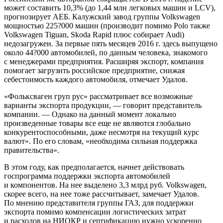
может составить 10,3% (до 1,44 млн легковых машин и LCV),
прогнозирует АЕБ. Калужский завод группы Volkswagen
мощностью 225?000 машин (производит помимо Polo также
Volkswagen Tiguan, Skoda Rapid плюс собирает Audi)
недозагружен. За первые пять месяцев 2016 г. здесь выпущено
около 44?000 автомобилей, по данным человека, знакомого
с менеджерами предприятия. Расширяя экспорт, компания
помогает загрузить российское предприятие, снижая
себестоимость каждого автомобиля, отмечает Удалов.
«Фольксваген груп рус» рассматривает все возможные
варианты экспорта продукции, — говорит представитель
компании. — Однако на данный момент локально
произведенные товары все еще не являются глобально
конкурентоспособными, даже несмотря на текущий курс
валют». По его словам, «необходима сильная поддержка
правительства».
В этом году, как предполагается, начнет действовать
госпрограмма поддержки экспорта автомобилей
и компонентов. На нее выделено 3,3 млрд руб. Volkswagen,
скорее всего, на нее тоже рассчитывает, замечает Удалов.
По мнению представителя группы ГАЗ, для поддержки
экспорта помимо компенсации логистических затрат
и расходов на НИОКР и сертификацию нужно ускоренно