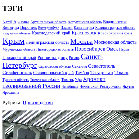
ТЭГИ
Арктика
Владивосток
Алтай
Архангельская область
Астраханская область
Воронеж
Волгоград
Ижевск
Калининград
Калининградская область
Екатеринбург
Красноярск
Краснодарский край
Красноярский край
Калужская область
Крым
Москва
Московская область
Ленинградская область
Новосибирск
Омск
Мурманская область
Нижегородская область
Пермь
Санкт-
Ростов-на-Дону
Приморский край
Рязань
Петербург
Севастополь
Саратовская область
Сахалин
Татарстан
Томск
Симферополь
Тамбов
Ставропольский край
Хроники
Тульская область
Тюменская область
Тюмень
Уфа
изолированной России
Чеченская Республика
Челябинск
Якутия
Ярославль
Рубрика:
Производство