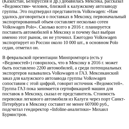
(Казахстан, Белоруссия и др.) добавилась Мексика, рассказал
«Ведомостям» человек, близкий к калужскому автозаводу
группы. Это подтвердил представитель Volkswagen: «Нам
удалось договориться о поставках в Мексику, первоначальный
экспортированный объем составляет несколько сотен
Volkswagen Polo». Сколько всего в 2016 г. планируется
поставить автомобилей в Мексику и почему был выбран
именно этот рынок, он не уточнил. Ежегодно Volkswagen
экспортирует из России около 10 000 шт., в основном Polo
седан, отметил он.
В февральской презентации Минпромторга (есть у
«Ведомостей») говорилось, что в Мексику в 2016 г. может
быть поставлено 2200 автомобилей, а среди потенциальных
экспортеров назывались Volkswagen и ГАЗ. Мексиканский
заказ для калужского автозавода группы Volkswagen
сопоставим с этой цифрой, говорит источник «Ведомостей».
Группа ГАЗ пока занимается сертификацией машин для
поставок в Мексику, сказал ее представитель. Стоимость
перевозки легкового автомобиля из Калуги через порт Санкт-
Петербурга в Мексику составит не менее 60?000 руб.,
подсчитал гендиректор «Infoline-аналитики» Михаил
Бурмистров.