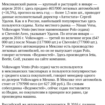
Мексиканский рынок — крупный и растущий: в январе —
апреле 2016 г. здесь продано 465?000 легковых автомобилей
(+16,5%), прогноз на весь год — более 1,5 млн шт., приводит
данные исполнительный директор «Автостата» Сергей
Удалов. Как и в России, наибольшей популярностью здесь
пользуются седаны. Хиты местного рынка — Nissan Versa,
Volkswagen Vento (местное наименование Polo седана)
и Chevrolet Aveo, указывает Удалов. По итогам января —
апреля 2016 г. Volkswagen — третий по величине игрок (64?
000 шт.) после Nissan (117?000 шт.) и Chevrolet (77?000 шт.).
У немецкого автоконцерна в Мексике есть производство
легковых автомобилей, но он не выпускает седан Polo,
говорит источник «Ведомостей». Здесь производятся Jetta,
Beetle, Golf, указано на сайте компании.
Volkswagen Vento (Polo седан) часто используются
в мексиканских таксопарках и пользуются популярностью
у среднего класса покупателей, говорит менеджер одного
из дилеров Volkswagen в Мехико. В Мексике этот автомобиль
стоит от 179?990 песо (от 627 200 руб.). По словам
собеседника «Ведомостей», сейчас седан поставляется
из Индии, но покупателям в принципе все равно, где
произведена машина.
Российский же авторынок сокращается. В 2016 г. падение