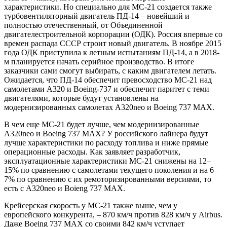
характеристики. Но специально для МС-21 создается также
турбовентиляторный двигатель ПД-14 – новейший и
полностью отечественный, от Объединенной
двигателестроительной корпорации (ОДК). Россия впервые со
времен распада СССР строит новый двигатель. В ноябре 2015
года ОДК приступила к летным испытаниям ПД-14, а в 2018-
м планируется начать серийное производство. В итоге
заказчики сами смогут выбирать, с каким двигателем летать.
Ожидается, что ПД-14 обеспечит превосходство МС-21 над
самолетами А320 и Boeing-737 и обеспечит паритет с теми
двигателями, которые будут установлены на
модернизированных самолетах А320neo и Boeing 737 MAX.
В чем еще МС-21 будет лучше, чем модернизированные
А320neo и Boeing 737 MAX? У российского лайнера будут
лучше характеристики по расходу топлива и ниже прямые
операционные расходы. Как заявляет разработчик,
эксплуатационные характеристики МС-21 снижены на 12–
15% по сравнению с самолетами текущего поколения и на 6–
7% по сравнению с их ремоторизированными версиями, то
есть с A320neo и Boieng 737 MAX.
Крейсерская скорость у МС-21 также выше, чем у
европейского конкурента, – 870 км/ч против 828 км/ч у Airbus.
Даже Boeing 737 MAX со своими 842 км/ч уступает