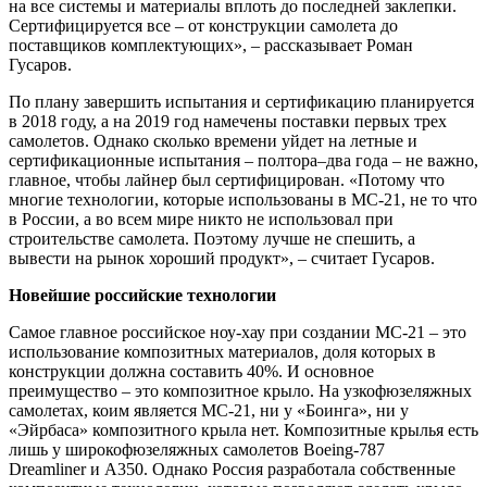
на все системы и материалы вплоть до последней заклепки.
Сертифицируется все – от конструкции самолета до
поставщиков комплектующих», – рассказывает Роман
Гусаров.
По плану завершить испытания и сертификацию планируется
в 2018 году, а на 2019 год намечены поставки первых трех
самолетов. Однако сколько времени уйдет на летные и
сертификационные испытания – полтора–два года – не важно,
главное, чтобы лайнер был сертифицирован. «Потому что
многие технологии, которые использованы в МС-21, не то что
в России, а во всем мире никто не использовал при
строительстве самолета. Поэтому лучше не спешить, а
вывести на рынок хороший продукт», – считает Гусаров.
Новейшие российские технологии
Самое главное российское ноу-хау при создании МС-21 – это
использование композитных материалов, доля которых в
конструкции должна составить 40%. И основное
преимущество – это композитное крыло. На узкофюзеляжных
самолетах, коим является МС-21, ни у «Боинга», ни у
«Эйрбаса» композитного крыла нет. Композитные крылья есть
лишь у широкофюзеляжных самолетов Boeing-787
Dreamliner и А350. Однако Россия разработала собственные