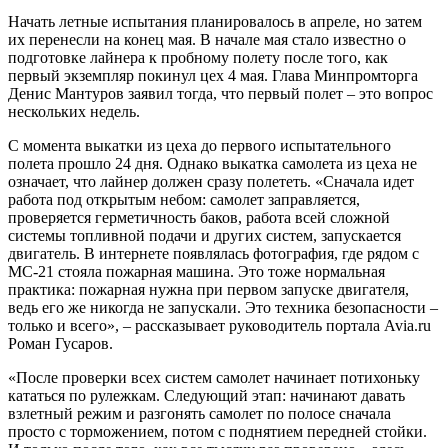
Начать летные испытания планировалось в апреле, но затем
их перенесли на конец мая. В начале мая стало известно о
подготовке лайнера к пробному полету после того, как
первый экземпляр покинул цех 4 мая. Глава Минпромторга
Денис Мантуров заявил тогда, что первый полет – это вопрос
нескольких недель.
С момента выкатки из цеха до первого испытательного
полета прошло 24 дня. Однако выкатка самолета из цеха не
означает, что лайнер должен сразу полететь. «Сначала идет
работа под открытым небом: самолет заправляется,
проверяется герметичность баков, работа всей сложной
системы топливной подачи и других систем, запускается
двигатель. В интернете появлялась фотография, где рядом с
МС-21 стояла пожарная машина. Это тоже нормальная
практика: пожарная нужна при первом запуске двигателя,
ведь его же никогда не запускали. Это техника безопасности –
только и всего», – рассказывает руководитель портала Avia.ru
Роман Гусаров.
«После проверки всех систем самолет начинает потихоньку
кататься по рулежкам. Следующий этап: начинают давать
взлетный режим и разгонять самолет по полосе сначала
просто с торможением, потом с поднятием передней стойки.