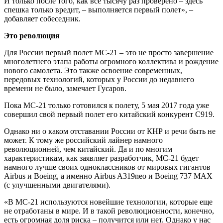
И только после того, как все тысячу раз проверено – здесь
спешка только вредит, – выполняется первый полет», –
добавляет собеседник.
Это революция
Для России первый полет МС-21 – это не просто завершение
многолетнего этапа работы огромного коллектива и рождение
нового самолета. Это также освоение современных,
передовых технологий, которых у России до недавнего
времени не было, замечает Гусаров.
Пока МС-21 только готовился к полету, 5 мая 2017 года уже
совершил свой первый полет его китайский конкурент С919.
Однако ни о каком отставании России от КНР и речи быть не
может. К тому же российский лайнер намного
революционней, чем китайский. Да и по многим
характеристикам, как заявляет разработчик, МС-21 будет
намного лучше своих одноклассников от мировых гигантов
Airbus и Boeing, а именно Airbus A319neo и Boeing 737 MAX
(с улучшенными двигателями).
«В МС-21 используются новейшие технологии, которые еще
не отработаны в мире. И в такой революционности, конечно,
есть огромная доля риска – получится или нет. Однако у нас