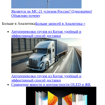
Является ли МС-21 успехом России? Однозначно!
Объясняю почему
Больше в
Аналитика
Больше записей в Аналитика »
Автоперевозки грузов из Китая: удобный и
эффективный способ доставки
Автоперевозки грузов из Китая: удобный и
эффективный способ доставки
Сравнение яркости и контрастности OLED и ЖК