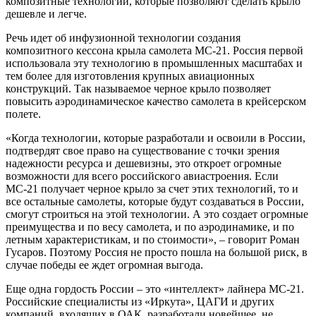
композитные технологии, которые позволяют сделать крыло
дешевле и легче.
Речь идет об инфузионной технологии создания
композитного кессона крыла самолета МС-21. Россия первой
использовала эту технологию в промышленных масштабах и
тем более для изготовления крупных авиационных
конструкций. Так называемое черное крыло позволяет
повысить аэродинамическое качество самолета в крейсерском
полете.
«Когда технологии, которые разработали и освоили в России,
подтвердят свое право на существование с точки зрения
надежности ресурса и дешевизны, это откроет огромные
возможности для всего российского авиастроения. Если
МС-21 получает черное крыло за счет этих технологий, то и
все остальные самолеты, которые будут создаваться в России,
смогут строиться на этой технологии. А это создает огромные
преимущества и по весу самолета, и по аэродинамике, и по
летным характеристикам, и по стоимости», – говорит Роман
Гусаров. Поэтому Россия не просто пошла на большой риск, в
случае победы ее ждет огромная выгода.
Еще одна гордость России – это «интеллект» лайнера МС-21.
Российские специалисты из «Иркута», ЦАГИ и других
компаний, входящих в ОАК, разработали новейшее, не