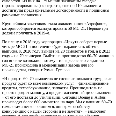
самолетов. Из них на 175 машин заключены твердые
(проавансированные) контракты, еще по 110 самолетам
достигнуты предварительные договоренности и подписаны
рамочные соглашения.
Крупнейшим заказчиком стала авиакомпания «Аэрофлот»,
которая собирается эксплуатировать 50 МС-21. Первые три
должна получить в 2019-м.
По плану к 2018 году корпорация «Иркут» соберет первые
четыре МС-21 и постепенно будет наращивать объемы
выпуска. К 2020 году выйдет на 20 самолетов в год, а к 2023
году – на 70 лайнеров. Выйти на производство 60–70 машин в
год вполне возможно, потому что параллельно созданию
МС-21 происходила и модернизация завода для его
производства, говорит Роман Гусаров.
«И продать 60–70 самолетов не составит никакого труда, если
продукт будет со всем комплексом услуг – финансирование,
кредиты, техосблуживание, запчасти. Производитель не
просто продает машину, а продает жизненный цикл самолета
– от его поставки до утилизации. Сегодня Boeing и Airbus
производят более 600 самолетов на пару. Мы с нашими 60–70
самолетами легко вклинимся, они даже особо эту
конкуренцию с нашей стороны и не заметят», – заключает
эксперт. А вот чтобы разогнаться до таких же объемов