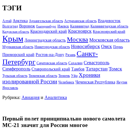
ТЭГИ
Арктика
Владивосток
Алтай
Архангельская область
Астраханская область
Воронеж
Волгоград
Ижевск
Калининград
Калининградская область
Екатеринбург
Красноярск
Краснодарский край
Красноярский край
Калужская область
Крым
Москва
Московская область
Ленинградская область
Новосибирск
Омск
Мурманская область
Нижегородская область
Пермь
Санкт-
Ростов-на-Дону
Приморский край
Рязань
Петербург
Севастополь
Саратовская область
Сахалин
Татарстан
Томск
Симферополь
Тамбов
Ставропольский край
Хроники
Тульская область
Тюменская область
Тюмень
Уфа
изолированной России
Чеченская Республика
Челябинск
Якутия
Ярославль
Рубрика:
Авиация
и
Аналитика
Первый полет принципиально нового самолета
МС-21 значит для России многое