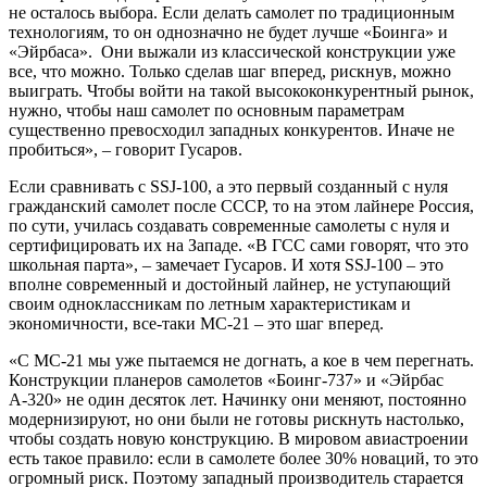
не осталось выбора. Если делать самолет по традиционным
технологиям, то он однозначно не будет лучше «Боинга» и
«Эйрбаса». Они выжали из классической конструкции уже
все, что можно. Только сделав шаг вперед, рискнув, можно
выиграть. Чтобы войти на такой высококонкурентный рынок,
нужно, чтобы наш самолет по основным параметрам
существенно превосходил западных конкурентов. Иначе не
пробиться», – говорит Гусаров.
Если сравнивать c SSJ-100, а это первый созданный с нуля
гражданский самолет после СССР, то на этом лайнере Россия,
по сути, училась создавать современные самолеты с нуля и
сертифицировать их на Западе. «В ГСС сами говорят, что это
школьная парта», – замечает Гусаров. И хотя SSJ-100 – это
вполне современный и достойный лайнер, не уступающий
своим одноклассникам по летным характеристикам и
экономичности, все-таки МС-21 – это шаг вперед.
«С МС-21 мы уже пытаемся не догнать, а кое в чем перегнать.
Конструкции планеров самолетов «Боинг-737» и «Эйрбас
А-320» не один десяток лет. Начинку они меняют, постоянно
модернизируют, но они были не готовы рискнуть настолько,
чтобы создать новую конструкцию. В мировом авиастроении
есть такое правило: если в самолете более 30% новаций, то это
огромный риск. Поэтому западный производитель старается