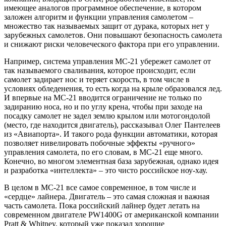
имеющее аналогов программное обеспечение, в котором
заложен алгоритм и функции управления самолетом –
множество так называемых защит от дурака, которых нет у
зарубежных самолетов. Они повышают безопасность самолета
и снижают риски человеческого фактора при его управлении.
Например, система управления МС-21 убережет самолет от
так называемого сваливания, которое происходит, если
самолет задирает нос и теряет скорость, в том числе в
условиях обледенения, то есть когда на крыле образовался лед.
И впервые на МС-21 вводится ограничение не только по
задиранию носа, но и по углу крена, чтобы при заходе на
посадку самолет не задел землю крылом или мотогондолой
(место, где находится двигатель), рассказывал Олег Пантелеев
из «Авиапорта». И такого рода функции автоматики, которая
позволяет нивелировать побочные эффекты «ручного»
управления самолета, по его словам, в МС-21 еще много.
Конечно, во многом элементная база зарубежная, однако идея
и разработка «интеллекта» – это чисто российское ноу-хау.
В целом в МС-21 все самое современное, в том числе и
«сердце» лайнера. Двигатель – это самая сложная и важная
часть самолета. Пока российский лайнер будет летать на
современном двигателе PW1400G от американской компании
Pratt & Whitney, который уже показал хорошие