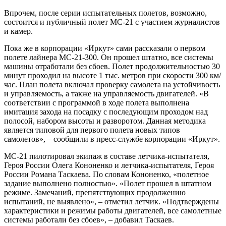
Впрочем, после серии испытательных полетов, возможно,
состоится и публичный полет МС-21 с участием журналистов
и камер.
Пока же в корпорации «Иркут» сами рассказали о первом
полете лайнера МС-21-300. Он прошел штатно, все системы
машины отработали без сбоев. Полет продолжительностью 30
минут проходил на высоте 1 тыс. метров при скорости 300 км/
час. План полета включал проверку самолета на устойчивость
и управляемость, а также на управляемость двигателей. «В
соответствии с программой в ходе полета выполнена
имитация захода на посадку с последующим проходом над
полосой, набором высоты и разворотом. Данная методика
является типовой для первого полета новых типов
самолетов», – сообщили в пресс-службе корпорации «Иркут».
МС-21 пилотировал экипаж в составе летчика-испытателя,
Героя России Олега Кононенко и летчика-испытателя, Героя
России Романа Таскаева. По словам Кононенко, «полетное
задание выполнено полностью». «Полет прошел в штатном
режиме. Замечаний, препятствующих продолжению
испытаний, не выявлено», – отметил летчик. «Подтверждены
характеристики и режимы работы двигателей, все самолетные
системы работали без сбоев», – добавил Таскаев.