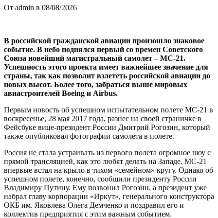
От admin в 08/08/2026
В российской гражданской авиации произошло знаковое
событие. В небо поднялся первый со времен Советского
Союза новейший магистральный самолет – МС-21.
Успешность этого проекта имеет важнейшее значение для
страны, так как позволит взлететь российской авиации до
новых высот. Более того, забраться выше мировых
авиастроителей Boeing и Airbus.
Первым новость об успешном испытательном полете МС-21 в
воскресенье, 28 мая 2017 года, разнес на своей страничке в
Фейсбуке вице-президент России Дмитрий Рогозин, который
также опубликовал фотографии самолета в полете.
Россия не стала устраивать из первого полета огромное шоу с
прямой трансляцией, как это любят делать на Западе. МС-21
впервые встал на крыло в тихом «семейном» кругу. Однако об
успешном полете, конечно, сообщили президенту России
Владимиру Путину. Ему позвонил Рогозин, а президент уже
набрал главу корпорации «Иркут», генерального конструктора
ОКБ им. Яковлева Олега Демченко и поздравил его и
коллектив предприятия с этим важным событием.