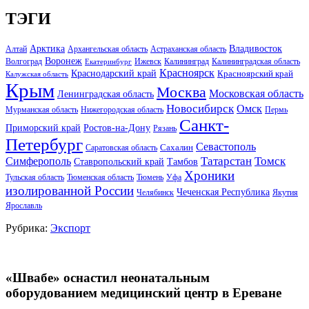
ТЭГИ
Арктика
Владивосток
Алтай
Архангельская область
Астраханская область
Воронеж
Волгоград
Ижевск
Калининград
Калининградская область
Екатеринбург
Красноярск
Краснодарский край
Красноярский край
Калужская область
Крым
Москва
Московская область
Ленинградская область
Новосибирск
Омск
Мурманская область
Нижегородская область
Пермь
Санкт-
Ростов-на-Дону
Приморский край
Рязань
Петербург
Севастополь
Саратовская область
Сахалин
Татарстан
Томск
Симферополь
Тамбов
Ставропольский край
Хроники
Тульская область
Тюменская область
Тюмень
Уфа
изолированной России
Чеченская Республика
Челябинск
Якутия
Ярославль
Рубрика:
Экспорт
«Швабе» оснастил неонатальным
оборудованием медицинский центр в Ереване