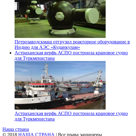
Петрозаводскмаш отгрузил реакторное оборудование в
Индию для АЭС «Куданкулам»
Астраханская верфь АСПО построила крановое судно
для Туркменистана
Астраханская верфь АСПО построила крановое судно
для Туркменистана
Наша страна
© 2018
НАША СТРАНА
| Все права защищены