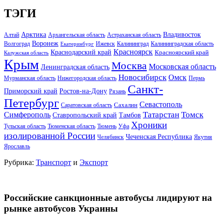
ТЭГИ
Арктика
Владивосток
Алтай
Архангельская область
Астраханская область
Воронеж
Волгоград
Ижевск
Калининград
Калининградская область
Екатеринбург
Красноярск
Краснодарский край
Красноярский край
Калужская область
Крым
Москва
Московская область
Ленинградская область
Новосибирск
Омск
Мурманская область
Нижегородская область
Пермь
Санкт-
Ростов-на-Дону
Приморский край
Рязань
Петербург
Севастополь
Саратовская область
Сахалин
Татарстан
Томск
Симферополь
Тамбов
Ставропольский край
Хроники
Тульская область
Тюменская область
Тюмень
Уфа
изолированной России
Чеченская Республика
Челябинск
Якутия
Ярославль
Рубрика:
Транспорт
и
Экспорт
Российские санкционные автобусы лидируют на
рынке автобусов Украины