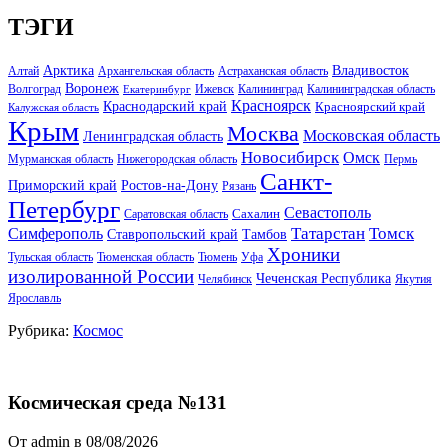
ТЭГИ
Арктика
Владивосток
Алтай
Архангельская область
Астраханская область
Воронеж
Волгоград
Ижевск
Калининград
Калининградская область
Екатеринбург
Красноярск
Краснодарский край
Красноярский край
Калужская область
Крым
Москва
Московская область
Ленинградская область
Новосибирск
Омск
Мурманская область
Нижегородская область
Пермь
Санкт-
Ростов-на-Дону
Приморский край
Рязань
Петербург
Севастополь
Саратовская область
Сахалин
Татарстан
Томск
Симферополь
Тамбов
Ставропольский край
Хроники
Тульская область
Тюменская область
Тюмень
Уфа
изолированной России
Чеченская Республика
Челябинск
Якутия
Ярославль
Рубрика:
Космос
Космическая среда №131
От admin в 08/08/2026