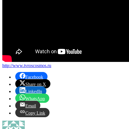
http://www.tvroscosmos.ru
Facebook
Share on X
LinkedIn
WhatsApp
Email
Copy Link