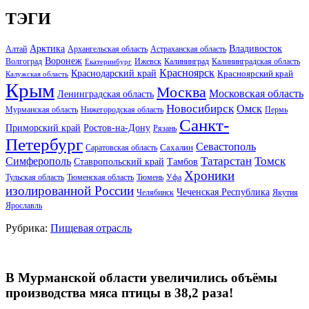
ТЭГИ
Арктика
Владивосток
Алтай
Архангельская область
Астраханская область
Воронеж
Волгоград
Ижевск
Калининград
Калининградская область
Екатеринбург
Красноярск
Краснодарский край
Красноярский край
Калужская область
Крым
Москва
Московская область
Ленинградская область
Новосибирск
Омск
Мурманская область
Нижегородская область
Пермь
Санкт-
Ростов-на-Дону
Приморский край
Рязань
Петербург
Севастополь
Саратовская область
Сахалин
Татарстан
Томск
Симферополь
Тамбов
Ставропольский край
Хроники
Тульская область
Тюменская область
Тюмень
Уфа
изолированной России
Чеченская Республика
Челябинск
Якутия
Ярославль
Рубрика:
Пищевая отрасль
В Мурманской области увеличились объёмы
производства мяса птицы в 38,2 раза!