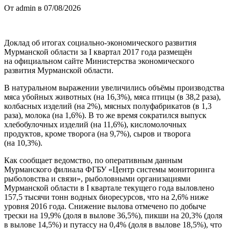
От admin в 07/08/2026
Доклад об итогах социально-экономического развития
Мурманской области за I квартал 2017 года размещён
на официальном сайте Министерства экономического
развития Мурманской области.
В натуральном выражении увеличились объёмы производства
мяса убойных животных (на 16,3%), мяса птицы (в 38,2 раза),
колбасных изделий (на 2%), мясных полуфабрикатов (в 1,3
раза), молока (на 1,6%). В то же время сократился выпуск
хлебобулочных изделий (на 11,6%), кисломолочных
продуктов, кроме творога (на 9,7%), сыров и творога
(на 10,3%).
Как сообщает ведомство, по оперативным данным
Мурманского филиала ФГБУ «Центр системы мониторинга
рыболовства и связи», рыболовными организациями
Мурманской области в I квартале текущего года выловлено
157,5 тысячи тонн водных биоресурсов, что на 2,6% ниже
уровня 2016 года. Снижение вылова отмечено по добыче
трески на 19,9% (доля в вылове 36,5%), пикши на 20,3% (доля
в вылове 14,5%) и путассу на 0,4% (доля в вылове 18,5%), что