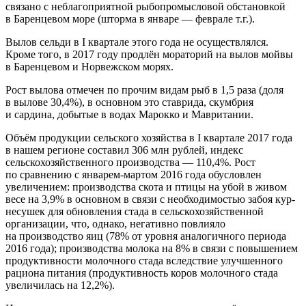
связано с неблагоприятной рыбопромысловой обстановкой
в Баренцевом море (шторма в январе — феврале т.г.).
Вылов сельди в I квартале этого года не осуществлялся.
Кроме того, в 2017 году продлён мораторий на вылов мойвы
в Баренцевом и Норвежском морях.
Рост вылова отмечен по прочим видам рыб в 1,5 раза (доля
в вылове 30,4%), в основном это ставрида, скумбрия
и сардина, добытые в водах Марокко и Мавритании.
Объём продукции сельского хозяйства в I квартале 2017 года
в нашем регионе составил 306 млн рублей, индекс
сельскохозяйственного производства — 110,4%. Рост
по сравнению с январем-мартом 2016 года обусловлен
увеличением: производства скота и птицы на убой в живом
весе на 3,9% в основном в связи с необходимостью забоя кур-
несушек для обновления стада в сельскохозяйственной
организации, что, однако, негативно повлияло
на производство яиц (78% от уровня аналогичного периода
2016 года); производства молока на 8% в связи с повышением
продуктивности молочного стада вследствие улучшенного
рациона питания (продуктивность коров молочного стада
увеличилась на 12,2%).