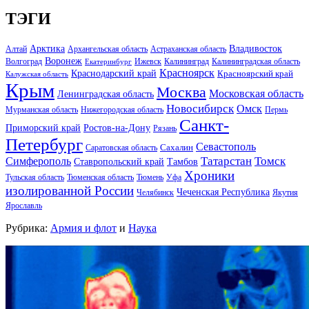
ТЭГИ
Арктика
Владивосток
Алтай
Архангельская область
Астраханская область
Воронеж
Волгоград
Ижевск
Калининград
Калининградская область
Екатеринбург
Красноярск
Краснодарский край
Красноярский край
Калужская область
Крым
Москва
Московская область
Ленинградская область
Новосибирск
Омск
Мурманская область
Нижегородская область
Пермь
Санкт-
Ростов-на-Дону
Приморский край
Рязань
Петербург
Севастополь
Саратовская область
Сахалин
Татарстан
Томск
Симферополь
Тамбов
Ставропольский край
Хроники
Тульская область
Тюменская область
Тюмень
Уфа
изолированной России
Чеченская Республика
Челябинск
Якутия
Ярославль
Рубрика:
Армия и флот
и
Наука