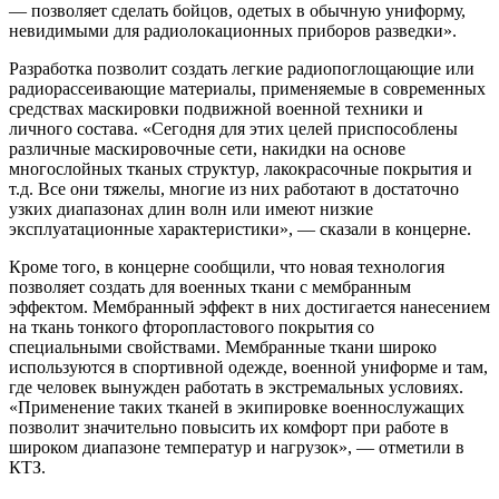
— позволяет сделать бойцов, одетых в обычную униформу,
невидимыми для радиолокационных приборов разведки».
Разработка позволит создать легкие радиопоглощающие или
радиорассеивающие материалы, применяемые в современных
средствах маскировки подвижной военной техники и
личного состава. «Сегодня для этих целей приспособлены
различные маскировочные сети, накидки на основе
многослойных тканых структур, лакокрасочные покрытия и
т.д. Все они тяжелы, многие из них работают в достаточно
узких диапазонах длин волн или имеют низкие
эксплуатационные характеристики», — сказали в концерне.
Кроме того, в концерне сообщили, что новая технология
позволяет создать для военных ткани с мембранным
эффектом. Мембранный эффект в них достигается нанесением
на ткань тонкого фторопластового покрытия со
специальными свойствами. Мембранные ткани широко
используются в спортивной одежде, военной униформе и там,
где человек вынужден работать в экстремальных условиях.
«Применение таких тканей в экипировке военнослужащих
позволит значительно повысить их комфорт при работе в
широком диапазоне температур и нагрузок», — отметили в
КТЗ.