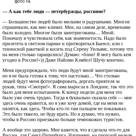
фото vk
— А как тебе люди — петербуржцы, россияне?
— Большинство людей было милыми и радушными. Многие
спрашивали, как мне климат. Мне, на самом деле, временами
было холодно. Многие были заинтригованы… Мной.
Поначалу я чувствовала себя, как знаменитость. Надо было
прилететь в светлом парике и притвориться Бьенсе, или с
теннисной ракеткой и косить под Серену Уильямс, потому что
на меня столько таращились! Думаю: «блин! Я могу быть кем
угодно в России!»)) Даже Найоми Кэмбел! Шучу конечно.
Меня предупреждали, что люди будут мной заинтригованы,
но я не была готова к тому, что настолько… Что столько
людей будут меня фотографировать, дергать приятеля за
рукав, типа «Смотри!». Я сама выросла в Лондоне, так что это
было для меня испытанием. К концу недели для меня это
было уже очень трудно. Тогда я буквально сказала себе — мне
здесь очень нравится, но я уже хочу домой, где на меня не
пялятся, как здесь. Чтобы кто-то там пальцем не показывал.
Это было тяжело, не буду врать. Но я думаю, что нужно,
чтобы в Россию приезжало больше темнокожих туристов.
А вообще это здорово. Мне кажется, что я сделала что-то для
России, для Санкт-Петербурга. Например, на прошлой неделе