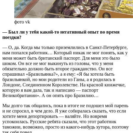
фото vk
— Был ли у тебя какой-то негативный опыт во время
поездки?
— О, да. Когда мы только приземлились в Санкт-Петербурге,
нам попался работник… Который никак не мог понять, как у
меня может быть британский паспорт. Для меня это было
шоком. Он все не мог выкинуть из головы, что у меня
обязательно должно быть второе гражданство. Он все
спрашивал «Бразильянка?», а я ему: «Я бы хотела быть
бразильянкой, но мои родители из Ганы, а я родилась в
Лондоне, Соединенном Королевстве. На красной книжечке,
которую я вам дала, так и написано — паспорт
Великобритании». А он опять про Бразилию…
Мы долго так общались, пока в итоге не подошел мой парень
и не спросил, в чем дело. Я уже собиралась сказать, что если
хотите меня депортировать — валяйте. Но вовремя
успокоилась. Русские ребята сказали, что этот работник
таможни, возможно, просто из какого-нибудь хутора, поэтому
так себя повел.