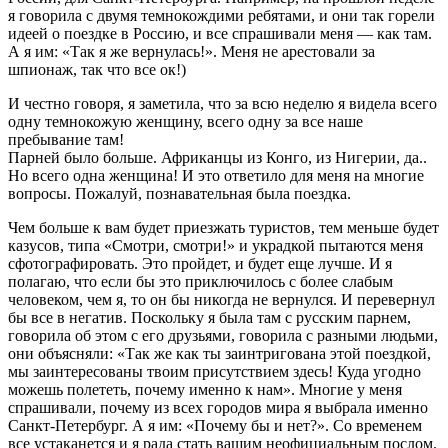
я говорила с двумя темнокождими ребятами, и они так горели
идеей о поездке в Россию, и все спрашивали меня — как там.
А я им: «Так я же вернулась!». Меня не арестовали за
шпионаж, так что все ок!)
И честно говоря, я заметила, что за всю неделю я видела всего
одну темнокожую женщину, всего одну за все наше
пребывание там!
Парней было больше. Африканцы из Конго, из Нигерии, да..
Но всего одна женщина! И это ответило для меня на многие
вопросы. Пожалуй, познавательная была поездка.
Чем больше к вам будет приезжать туристов, тем меньше будет
казусов, типа «Смотри, смотри!» и украдкой пытаются меня
сфотографировать. Это пройдет, и будет еще лучше. И я
полагаю, что если бы это приключилось с более слабым
человеком, чем я, то он бы никогда не вернулся. И перевернул
бы все в негатив. Поскольку я была там с русским парнем,
говорила об этом с его друзьями, говорила с разными людьми,
они объясняли: «Так же как ты заинтригована этой поездкой,
мы заинтересованы твоим присутствием здесь! Куда угодно
можешь полететь, почему именно к нам». Многие у меня
спрашивали, почему из всех городов мира я выбрала именно
Санкт-Петербург. А я им: «Почему бы и нет?». Со временем
все устаканется и я рада стать вашим неофициальным послом.