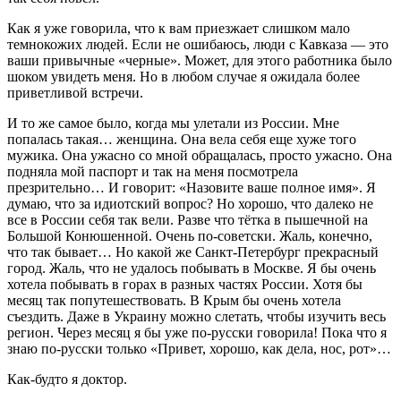
Как я уже говорила, что к вам приезжает слишком мало
темнокожих людей. Если не ошибаюсь, люди с Кавказа — это
ваши привычные «черные». Может, для этого работника было
шоком увидеть меня. Но в любом случае я ожидала более
приветливой встречи.
И то же самое было, когда мы улетали из России. Мне
попалась такая… женщина. Она вела себя еще хуже того
мужика. Она ужасно со мной обращалась, просто ужасно. Она
подняла мой паспорт и так на меня посмотрела
презрительно… И говорит: «Назовите ваше полное имя». Я
думаю, что за идиотский вопрос? Но хорошо, что далеко не
все в России себя так вели. Разве что тётка в пышечной на
Большой Конюшенной. Очень по-советски. Жаль, конечно,
что так бывает… Но какой же Санкт-Петербург прекрасный
город. Жаль, что не удалось побывать в Москве. Я бы очень
хотела побывать в горах в разных частях России. Хотя бы
месяц так попутешествовать. В Крым бы очень хотела
съездить. Даже в Украину можно слетать, чтобы изучить весь
регион. Через месяц я бы уже по-русски говорила! Пока что я
знаю по-русски только «Привет, хорошо, как дела, нос, рот»…
Как-будто я доктор.