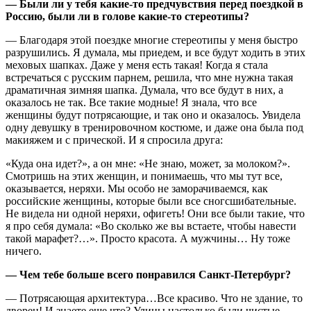
— Были ли у тебя какие-то предчувствия перед поездкой в
Россию, были ли в голове какие-то стереотипы?
— Благодаря этой поездке многие стереотипы у меня быстро
разрушились. Я думала, мы приедем, и все будут ходить в этих
меховых шапках. Даже у меня есть такая! Когда я стала
встречаться с русским парнем, решила, что мне нужна такая
драматичная зимняя шапка. Думала, что все будут в них, а
оказалось не так. Все такие модные! Я знала, что все
женщины будут потрясающие, и так оно и оказалось. Увидела
одну девушку в тренировочном костюме, и даже она была под
макияжем и с прической. И я спросила друга:
«Куда она идет?», а он мне: «Не знаю, может, за молоком?».
Смотришь на этих женщин, и понимаешь, что мы тут все,
оказывается, неряхи. Мы особо не заморачиваемся, как
российские женщины, которые были все сногсшибательные.
Не видела ни одной неряхи, офигеть! Они все были такие, что
я про себя думала: «Во сколько же вы встаете, чтобы навести
такой марафет?…». Просто красота. А мужчины… Ну тоже
ничего.
— Чем тебе больше всего понравился Санкт-Петербург?
— Потрясающая архитектура…Все красиво. Что не здание, то
дворец! И знаете еще что? Улицы настолько были чистые…