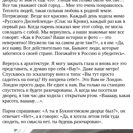
Все так уважают свой город… Мне это очень понравилось.
Теплота людей, такая сильная любовь к родной земле.
Потрясающе. Везде все красиво. Каждый день ходила мимо
«Русского Диснейленда» (Спас на Крови), каждый раз как в
первый раз. Когда парень показал мне этот собор, не могла
совладать с собой. Мы вернулись, а наши знакомые мне все
говорят: «Как в России? Ваши истории и фото — это
невероятно! Неужели так на самом деле там?!», а я им: «Да,
все наяву. Все действительно так. Бывают люди, которые
заботятся о своей стране. Поезжайте в Россию и убедитесь».
Вернусь к архитектуре. Я могу закрыть глаза и вновь все это
представить, и думаю про себя «Вау!». Даже ваше метро!
Спускаюсь по эскалатору вниз и типа: «Вы тут просто
садитесь на поезд? Ну нихрена себе!». Это Вам не Лондон.
Лондон просто дыра. Не едьте к нам. Вы только на станцию
спуститесь и будете разочарованы. А когда мы посетили
дворец, я там час-два ходила с открытым ртом. «Вааааау, какая
красота, вааааау…».
Парня спрашиваю: «А ты в Букингемском дворце был?», он
отвечает «Нет», а я говорю: «Да, я хотела летом тебя туда
сводить, но смысла нет, ты будешь разочарован».