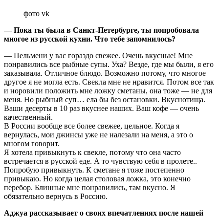
фото vk
— Пока ты была в Санкт-Петербурге, ты попробовала
многое из русской кухни. Что тебе запомнилось?
— Пельмени у вас гораздо свежее. Очень вкусные! Мне
понравились все рыбные супы. Уха? Везде, где мы были, я его
заказывала. Отличное блюдо. Возможно потому, что многое
другое я не могла есть. Свекла мне не нравится. Потом все так
и норовили положить мне ложку сметаны, она тоже — не для
меня. Но рыбный суп… ела бы без остановки. Вкуснотища.
Ваши десерты в 10 раз вкуснее наших. Ваш кофе — очень
качественный.
В России вообще все более свежее, цельное. Когда я
вернулась, мои джинсы уже не налезали на меня, а это о
многом говорит.
Я хотела привыкнуть к свекле, потому что она часто
встречается в русской еде. А то чувствую себя в пролете..
Попробую привыкнуть. К сметане я тоже постепенно
привыкаю. Но когда целая столовая ложка, это конечно
перебор. Блинные мне понравились, там вкусно. Я
обязательно вернусь в Россию.
Аджуа рассказывает о своих впечатлениях после нашей