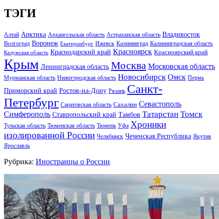
ТЭГИ
Арктика
Владивосток
Алтай
Архангельская область
Астраханская область
Воронеж
Волгоград
Ижевск
Калининград
Калининградская область
Екатеринбург
Красноярск
Краснодарский край
Красноярский край
Калужская область
Крым
Москва
Московская область
Ленинградская область
Новосибирск
Омск
Мурманская область
Нижегородская область
Пермь
Санкт-
Ростов-на-Дону
Приморский край
Рязань
Петербург
Севастополь
Саратовская область
Сахалин
Татарстан
Томск
Симферополь
Тамбов
Ставропольский край
Хроники
Тульская область
Тюменская область
Тюмень
Уфа
изолированной России
Чеченская Республика
Челябинск
Якутия
Ярославль
Рубрика:
Иностранцы о России