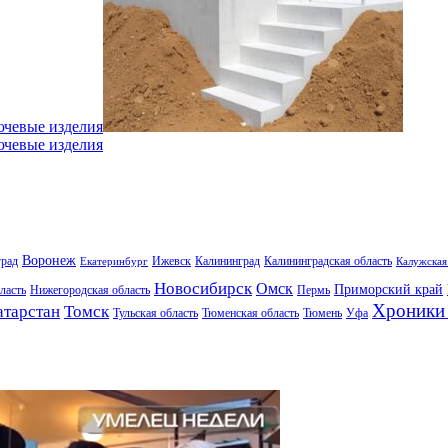
ючевые изделия
ючевые изделия
Воронеж
град
Ижевск
Калининград
Калининградская область
Екатеринбург
Калужская
Новосибирск
Омск
Приморский край
ласть
Нижегородская область
Пермь
Хроники 
атарстан
Томск
Тульская область
Тюменская область
Тюмень
Уфа