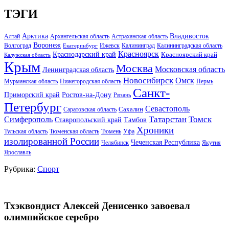
ТЭГИ
Арктика
Владивосток
Алтай
Архангельская область
Астраханская область
Воронеж
Волгоград
Ижевск
Калининград
Калининградская область
Екатеринбург
Красноярск
Краснодарский край
Красноярский край
Калужская область
Крым
Москва
Московская область
Ленинградская область
Новосибирск
Омск
Мурманская область
Нижегородская область
Пермь
Санкт-
Ростов-на-Дону
Приморский край
Рязань
Петербург
Севастополь
Саратовская область
Сахалин
Татарстан
Томск
Симферополь
Тамбов
Ставропольский край
Хроники
Тульская область
Тюменская область
Тюмень
Уфа
изолированной России
Чеченская Республика
Челябинск
Якутия
Ярославль
Рубрика:
Спорт
Тхэквондист Алексей Денисенко завоевал
олимпийское серебро