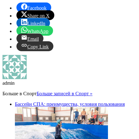
Facebook
Share on X
LinkedIn
WhatsApp
Email
Copy Link
admin
Больше в
Спорт
Больше записей в Спорт »
Бассейн СПА: преимущества, условия пользования