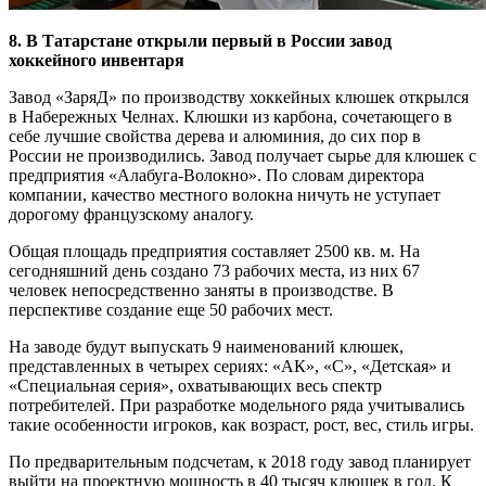
8. В Татарстане открыли первый в России завод
хоккейного инвентаря
Завод «ЗаряД» по производству хоккейных клюшек открылся
в Набережных Челнах. Клюшки из карбона, сочетающего в
себе лучшие свойства дерева и алюминия, до сих пор в
России не производились. Завод получает сырье для клюшек с
предприятия «Алабуга-Волокно». По словам директора
компании, качество местного волокна ничуть не уступает
дорогому французскому аналогу.
Общая площадь предприятия составляет 2500 кв. м. На
сегодняшний день создано 73 рабочих места, из них 67
человек непосредственно заняты в производстве. В
перспективе создание еще 50 рабочих мест.
На заводе будут выпускать 9 наименований клюшек,
представленных в четырех сериях: «АК», «С», «Детская» и
«Специальная серия», охватывающих весь спектр
потребителей. При разработке модельного ряда учитывались
такие особенности игроков, как возраст, рост, вес, стиль игры.
По предварительным подсчетам, к 2018 году завод планирует
выйти на проектную мощность в 40 тысяч клюшек в год. К