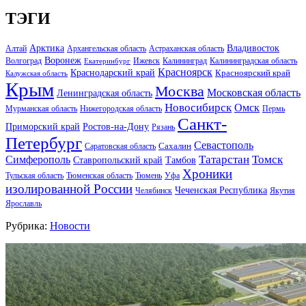
ТЭГИ
Арктика
Владивосток
Алтай
Архангельская область
Астраханская область
Воронеж
Волгоград
Ижевск
Калининград
Калининградская область
Екатеринбург
Красноярск
Краснодарский край
Красноярский край
Калужская область
Крым
Москва
Московская область
Ленинградская область
Новосибирск
Омск
Мурманская область
Нижегородская область
Пермь
Санкт-
Ростов-на-Дону
Приморский край
Рязань
Петербург
Севастополь
Саратовская область
Сахалин
Татарстан
Томск
Симферополь
Тамбов
Ставропольский край
Хроники
Тульская область
Тюменская область
Тюмень
Уфа
изолированной России
Чеченская Республика
Челябинск
Якутия
Ярославль
Рубрика:
Новости