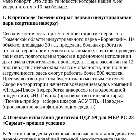
мало говорят. Это лишь те новости которые нашёл я, но
уверен что их в 10 раз больше.
1. В пригороде Тюмени открыт первый индустриальный
парк (картинка наверху)
Сегодня состоялось торжественное открытие первого в
Тюменской области индустриального парка «Боровский». На
объекте, площадью 30 га., проделана большая работа по
отсыпке территории песком из-за сложных грунтов, проведён
газ и свет, подготовлены трассы в щебёночном исполнении
для начала строительства производств. Парк рассчитан на 12
производств с невысоким классом опасности, при полной
загруженности здесь смогут работать более 500 человек.
Преимущество при этом будет отдано местным жителям.
Скоро на территории начнётся возведениезаводов компаний
«Ягоды-Плюс» (переработка дикоросов и плодоовощной
продукции), «НГ-Групп» (производство пищевой тары),
«Тюмень-прибор» (сборка шкафов АСУ ТП), «Новодэз»
(производство дезинфицирующих средств).
2. Огневые испытания двигателя ПДУ-99 для МБР РС-28
«Сармат» прошли успешно
В России проведены успешные огневые испытания двигателя
первой ступени новейшей тяжелой межконтинентальной