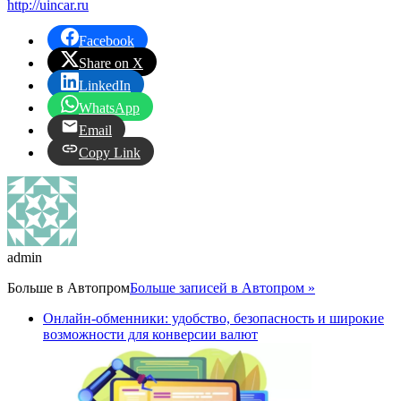
http://uincar.ru
Facebook
Share on X
LinkedIn
WhatsApp
Email
Copy Link
admin
Больше в
Автопром
Больше записей в Автопром »
Онлайн-обменники: удобство, безопасность и широкие
возможности для конверсии валют