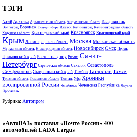
ТЭГИ
Арктика
Владивосток
Алтай
Архангельская область
Астраханская область
Воронеж
Волгоград
Ижевск
Калининград
Калининградская область
Екатеринбург
Красноярск
Краснодарский край
Красноярский край
Калужская область
Крым
Москва
Московская область
Ленинградская область
Новосибирск
Омск
Мурманская область
Нижегородская область
Пермь
Санкт-
Ростов-на-Дону
Приморский край
Рязань
Петербург
Севастополь
Саратовская область
Сахалин
Татарстан
Томск
Симферополь
Тамбов
Ставропольский край
Хроники
Тульская область
Тюменская область
Тюмень
Уфа
изолированной России
Чеченская Республика
Челябинск
Якутия
Ярославль
Рубрика:
Автопром
«АвтоВАЗ» поставил «Почте России» 400
автомобилей LADA Largus