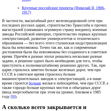
Крупные российские проекты (Николай II, 1906-
1917)
В частности, масштабный рост железнодорожной сети при
последних русских царях, строительство Транссиба и прочих
магистралей (связавших огромную страну воедино), военные
заводы Российской империи, строительство первых крупных
электростанций, развитие университетов и технического
образования — без всего этого сталинская индустриализация
была бы невозможна. Точно так же, как и современные
достижения были бы невозможны без созданного в советское
время. Причём в разные эпохи решались несколько разные
задачи, и решение одних было необходимо для того, чтобы
приступить к полномасштабному решению других. Так, при
царях строилось заметно больше железных дорог, чем при
СССР, в советское время строилось больше
машиностроительных заводов и электростанций, а в наше
время строится
больше
жилья и небоскрёбов, чем при СССР, а
также гораздо больше крупных мостов и объездных дорог
(ввод энергообъектов при этом на уровне, близком к 1985
году
[9]
).
А сколько всего закрывается и