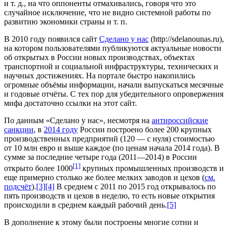
и т. д., на что оппоненты отмахивались, говоря что это
случайное исключение, что не видно системной работы по
развитию экономики страны и т. п.
В 2010 году появился сайт
Сделано у нас
(http://sdelanounas.ru),
на котором пользователями публикуются актуальные новости
об открытых в России новых производствах, объектах
транспортной и социальной инфраструктуры, технических и
научных достижениях. На портале быстро накопились
огромные объёмы информации, начали выпускаться месячные
и годовые отчёты. С тех пор для убедительного опровержения
мифа достаточно ссылки на этот сайт.
По данным «Сделано у нас», несмотря на
антироссийские
санкции
, в
2014 году
России построено более 200 крупных
производственных предприятий (120 — с нуля) стоимостью
от 10 млн евро и выше каждое (по ценам начала 2014 года). В
сумме за последние четыре года (2011—2014) в России
[1]
открыто более 1000
крупных промышленных производств и
еще примерно столько же более мелких заводов и цехов (
см.
подсчёт
).
[3]
[4]
В среднем с 2011 по 2015 год открывалось по
пять производств и цехов в неделю, то есть новые открытия
происходили в среднем каждый рабочий день.
[5]
В дополнение к этому были построены многие сотни и