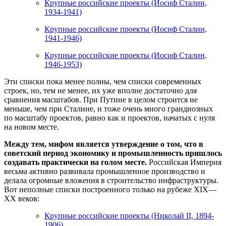
Крупные российские проекты (Иосиф Сталин,
1934-1941)
Крупные российские проекты (Иосиф Сталин,
1941-1946)
Крупные российские проекты (Иосиф Сталин,
1946-1953)
Эти списки пока менее полны, чем списки современных
строек, но, тем не менее, их уже вполне достаточно для
сравнения масштабов. При Путине в целом строится не
меньше, чем при Сталине, и тоже очень много грандиозных
по масштабу проектов, равно как и проектов, начатых с нуля
на новом месте.
Между тем, мифом является утверждение о том, что в
советский период экономику и промышленность пришлось
создавать практически на голом месте.
Российская Империя
весьма активно развивала промышленное производство и
делала огромные вложения в строительство инфраструктуры.
Вот неполные списки построенного только на рубеже XIX—
XX веков:
Крупные российские проекты (Николай II, 1894-
1906)