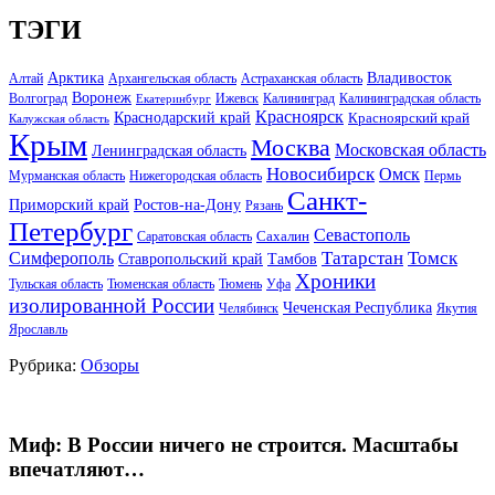
ТЭГИ
Арктика
Владивосток
Алтай
Архангельская область
Астраханская область
Воронеж
Волгоград
Ижевск
Калининград
Калининградская область
Екатеринбург
Красноярск
Краснодарский край
Красноярский край
Калужская область
Крым
Москва
Московская область
Ленинградская область
Новосибирск
Омск
Мурманская область
Нижегородская область
Пермь
Санкт-
Ростов-на-Дону
Приморский край
Рязань
Петербург
Севастополь
Саратовская область
Сахалин
Татарстан
Томск
Симферополь
Тамбов
Ставропольский край
Хроники
Тульская область
Тюменская область
Тюмень
Уфа
изолированной России
Чеченская Республика
Челябинск
Якутия
Ярославль
Рубрика:
Обзоры
Миф: В России ничего не строится. Масштабы
впечатляют…