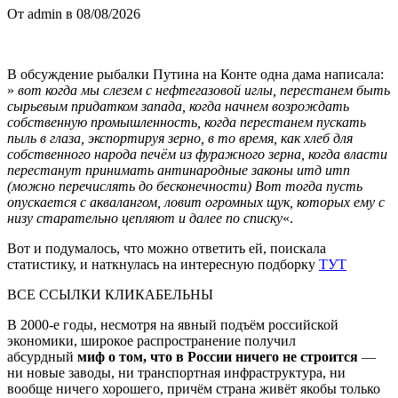
От admin в 08/08/2026
В обсуждение рыбалки Путина на Конте одна дама написала:
»
вот когда мы слезем с нефтегазовой иглы, перестанем быть
сырьевым придатком запада, когда начнем возрождать
собственную промышленность, когда перестанем пускать
пыль в глаза, экспортируя зерно, в то время, как хлеб для
собственного народа печём из фуражного зерна, когда власти
перестанут принимать антинародные законы итд итп
(можно перечислять до бесконечности) Вот тогда пусть
опускается с аквалангом, ловит огромных щук, которых ему с
низу старательно цепляют и далее по списку
«.
Вот и подумалось, что можно ответить ей, поискала
статистику, и наткнулась на интересную подборку
ТУТ
ВСЕ ССЫЛКИ КЛИКАБЕЛЬНЫ
В 2000-е годы, несмотря на явный подъём российской
экономики, широкое распространение получил
абсурдный
миф о том, что в России ничего не строится
—
ни новые заводы, ни транспортная инфраструктура, ни
вообще ничего хорошего, причём страна живёт якобы только