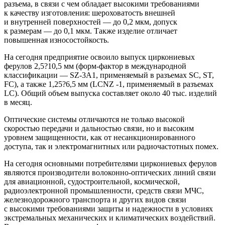
разъема, в связи с чем обладает высокими требованиями
к качеству изготовления: шероховатость внешней
и внутренней поверхностей — до 0,2 мкм, допуск
к размерам — до 0,1 мкм. Также изделие отличает
повышенная износостойкость.
На сегодня предприятие освоило выпуск циркониевых
ферулов 2,5?10,5 мм (форм-фактор в международной
классификации — SZ-3A1, применяемый в разъемах SC, ST,
FC), а также 1,25?6,5 мм (LCNZ -1, применяемый в разъемах
LC). Общий объем выпуска составляет около 40 тыс. изделий
в месяц.
Оптические системы отличаются не только высокой
скоростью передачи и дальностью связи, но и высоким
уровнем защищенности, как от несанкционированного
доступа, так и электромагнитных или радиочастотных помех.
На сегодня основными потребителями циркониевых ферулов
являются производители волоконно-оптических линий связи
для авиационной, судостроительной, космической,
радиоэлектронной промышленности, средств связи МЧС,
железнодорожного транспорта и других видов связи
с высокими требованиями защиты и надежности в условиях
экстремальных механических и климатических воздействий.