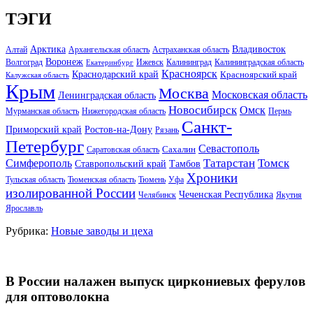
ТЭГИ
Арктика
Владивосток
Алтай
Архангельская область
Астраханская область
Воронеж
Волгоград
Ижевск
Калининград
Калининградская область
Екатеринбург
Красноярск
Краснодарский край
Красноярский край
Калужская область
Крым
Москва
Московская область
Ленинградская область
Новосибирск
Омск
Мурманская область
Нижегородская область
Пермь
Санкт-
Ростов-на-Дону
Приморский край
Рязань
Петербург
Севастополь
Саратовская область
Сахалин
Татарстан
Томск
Симферополь
Тамбов
Ставропольский край
Хроники
Тульская область
Тюменская область
Тюмень
Уфа
изолированной России
Чеченская Республика
Челябинск
Якутия
Ярославль
Рубрика:
Новые заводы и цеха
В России налажен выпуск циркониевых ферулов
для оптоволокна