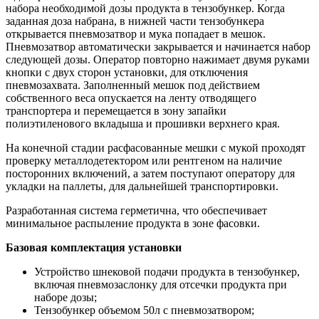
набора необходимой дозы продукта в тензобункер. Когда
заданная доза набрана, в нижней части тензобункера
открывается пневмозатвор и мука попадает в мешок.
Пневмозатвор автоматически закрывается и начинается набор
следующей дозы. Оператор повторно нажимает двумя руками
кнопки с двух сторон установки, для отключения
пневмозахвата. Заполненный мешок под действием
собственного веса опускается на ленту отводящего
транспортера и перемещается в зону запайки
полиэтиленового вкладыша и прошивки верхнего края.
На конечной стадии расфасованные мешки с мукой проходят
проверку металлодетектором или рентгеном на наличие
посторонних включений, а затем поступают оператору для
укладки на паллеты, для дальнейшей транспортировки.
Разработанная система герметична, что обеспечивает
минимальное распыление продукта в зоне фасовки.
Базовая комплектация установки
Устройство шнековой подачи продукта в тензобункер,
включая пневмозаслонку для отсечки продукта при
наборе дозы;
Тензобункер объемом 50л с пневмозатвором;