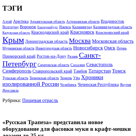
ТЭГИ
Арктика
Владивосток
Алтай
Архангельская область
Астраханская область
Воронеж
Волгоград
Ижевск
Калининград
Калининградская область
Екатеринбург
Красноярск
Краснодарский край
Красноярский край
Калужская область
Крым
Москва
Московская область
Ленинградская область
Новосибирск
Омск
Мурманская область
Нижегородская область
Пермь
Санкт-
Ростов-на-Дону
Приморский край
Рязань
Петербург
Севастополь
Саратовская область
Сахалин
Татарстан
Томск
Симферополь
Тамбов
Ставропольский край
Хроники
Тульская область
Тюменская область
Тюмень
Уфа
изолированной России
Чеченская Республика
Челябинск
Якутия
Ярославль
Рубрика:
Пищевая отрасль
«Русская Трапеза» представила новое
оборудование для фасовки муки в крафт-мешки
дозами до 25 кг.