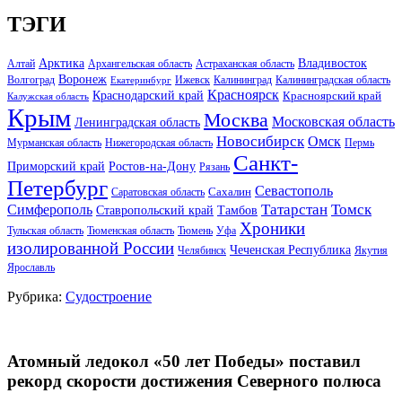
ТЭГИ
Арктика
Владивосток
Алтай
Архангельская область
Астраханская область
Воронеж
Волгоград
Ижевск
Калининград
Калининградская область
Екатеринбург
Красноярск
Краснодарский край
Красноярский край
Калужская область
Крым
Москва
Московская область
Ленинградская область
Новосибирск
Омск
Мурманская область
Нижегородская область
Пермь
Санкт-
Ростов-на-Дону
Приморский край
Рязань
Петербург
Севастополь
Саратовская область
Сахалин
Татарстан
Томск
Симферополь
Тамбов
Ставропольский край
Хроники
Тульская область
Тюменская область
Тюмень
Уфа
изолированной России
Чеченская Республика
Челябинск
Якутия
Ярославль
Рубрика:
Судостроение
Атомный ледокол «50 лет Победы» поставил
рекорд скорости достижения Северного полюса