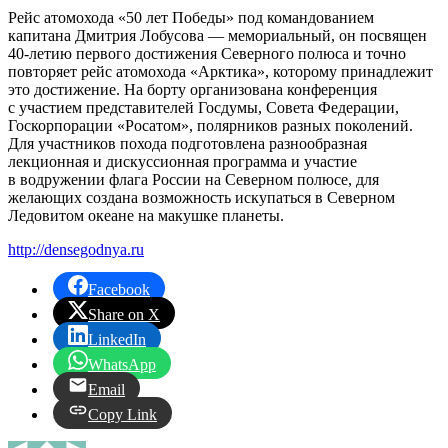
Рейс атомохода «50 лет Победы» под командованием
капитана Дмитрия Лобусова — мемориальный, он посвящен
40-летию первого достижения Северного полюса и точно
повторяет рейс атомохода «Арктика», которому принадлежит
это достижение. На борту организована конференция
с участием представителей Госдумы, Совета Федерации,
Госкорпорации «Росатом», полярников разных поколений.
Для участников похода подготовлена разнообразная
лекционная и дискуссионная программа и участие
в водружении флага России на Северном полюсе, для
желающих создана возможность искупаться в Северном
Ледовитом океане на макушке планеты.
http://densegodnya.ru
Facebook
Share on X
LinkedIn
WhatsApp
Email
Copy Link