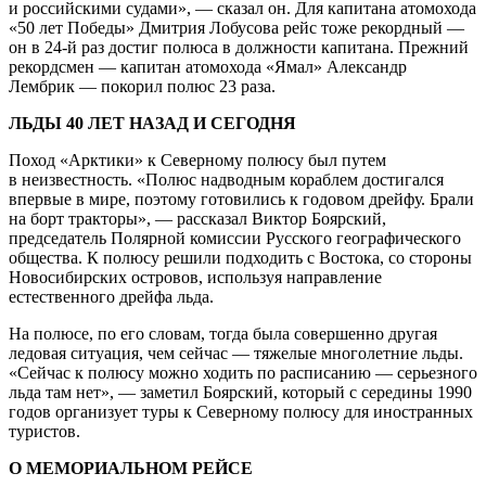
и российскими судами», — сказал он. Для капитана атомохода
«50 лет Победы» Дмитрия Лобусова рейс тоже рекордный —
он в 24-й раз достиг полюса в должности капитана. Прежний
рекордсмен — капитан атомохода «Ямал» Александр
Лембрик — покорил полюс 23 раза.
ЛЬДЫ 40 ЛЕТ НАЗАД И СЕГОДНЯ
Поход «Арктики» к Северному полюсу был путем
в неизвестность. «Полюс надводным кораблем достигался
впервые в мире, поэтому готовились к годовом дрейфу. Брали
на борт тракторы», — рассказал Виктор Боярский,
председатель Полярной комиссии Русского географического
общества. К полюсу решили подходить с Востока, со стороны
Новосибирских островов, используя направление
естественного дрейфа льда.
На полюсе, по его словам, тогда была совершенно другая
ледовая ситуация, чем сейчас — тяжелые многолетние льды.
«Сейчас к полюсу можно ходить по расписанию — серьезного
льда там нет», — заметил Боярский, который с середины 1990
годов организует туры к Северному полюсу для иностранных
туристов.
О МЕМОРИАЛЬНОМ РЕЙСЕ