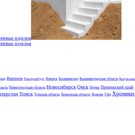
ючевые изделия
ючевые изделия
Воронеж
град
Ижевск
Калининград
Калининградская область
Екатеринбург
Калужская
Новосибирск
Омск
Приморский край
ласть
Нижегородская область
Пермь
Хроники 
атарстан
Томск
Тульская область
Тюменская область
Тюмень
Уфа