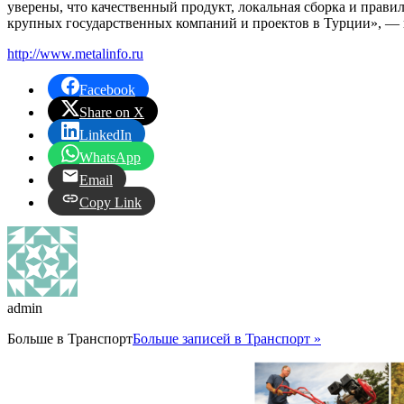
уверены, что качественный продукт, локальная сборка и прави
крупных государственных компаний и проектов в Турции», —
http://www.metalinfo.ru
Facebook
Share on X
LinkedIn
WhatsApp
Email
Copy Link
admin
Больше в
Транспорт
Больше записей в Транспорт »