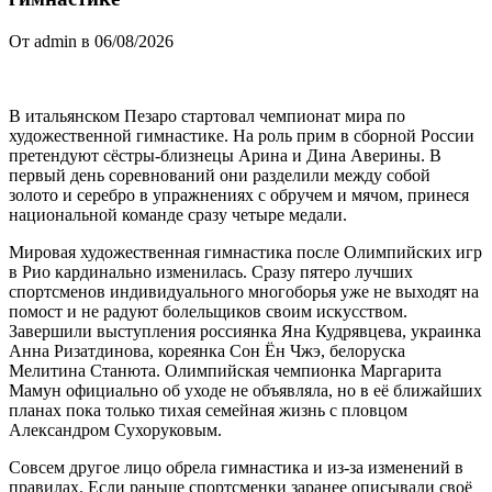
От admin в 06/08/2026
В итальянском Пезаро стартовал чемпионат мира по
художественной гимнастике. На роль прим в сборной России
претендуют сёстры-близнецы Арина и Дина Аверины. В
первый день соревнований они разделили между собой
золото и серебро в упражнениях с обручем и мячом, принеся
национальной команде сразу четыре медали.
Мировая художественная гимнастика после Олимпийских игр
в Рио кардинально изменилась. Сразу пятеро лучших
спортсменов индивидуального многоборья уже не выходят на
помост и не радуют болельщиков своим искусством.
Завершили выступления россиянка Яна Кудрявцева, украинка
Анна Ризатдинова, кореянка Сон Ён Чжэ, белоруска
Мелитина Станюта. Олимпийская чемпионка Маргарита
Мамун официально об уходе не объявляла, но в её ближайших
планах пока только тихая семейная жизнь с пловцом
Александром Сухоруковым.
Совсем другое лицо обрела гимнастика и из-за изменений в
правилах. Если раньше спортсменки заранее описывали своё