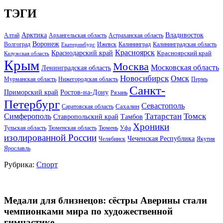
ТЭГИ
Арктика
Владивосток
Алтай
Архангельская область
Астраханская область
Воронеж
Волгоград
Ижевск
Калининград
Калининградская область
Екатеринбург
Красноярск
Краснодарский край
Красноярский край
Калужская область
Крым
Москва
Московская область
Ленинградская область
Новосибирск
Омск
Мурманская область
Нижегородская область
Пермь
Санкт-
Ростов-на-Дону
Приморский край
Рязань
Петербург
Севастополь
Саратовская область
Сахалин
Татарстан
Томск
Симферополь
Тамбов
Ставропольский край
Хроники
Тульская область
Тюменская область
Тюмень
Уфа
изолированной России
Чеченская Республика
Челябинск
Якутия
Ярославль
Рубрика:
Спорт
Медали для близнецов: сёстры Аверины стали
чемпионками мира по художественной
гимнастике