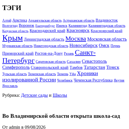
ТЭГИ
Арктика
Владивосток
Алтай
Архангельская область
Астраханская область
Воронеж
Волгоград
Ижевск
Калининград
Калининградская область
Екатеринбург
Красноярск
Краснодарский край
Красноярский край
Калужская область
Крым
Москва
Московская область
Ленинградская область
Новосибирск
Омск
Мурманская область
Нижегородская область
Пермь
Санкт-
Ростов-на-Дону
Приморский край
Рязань
Петербург
Севастополь
Саратовская область
Сахалин
Татарстан
Томск
Симферополь
Тамбов
Ставропольский край
Хроники
Тульская область
Тюменская область
Тюмень
Уфа
изолированной России
Чеченская Республика
Челябинск
Якутия
Ярославль
Рубрика:
Детские сады
и
Школы
Во Владимирской области открыта школа-сад
От admin в 09/08/2026