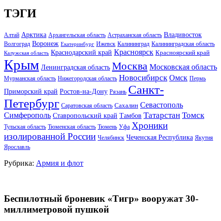
ТЭГИ
Арктика
Владивосток
Алтай
Архангельская область
Астраханская область
Воронеж
Волгоград
Ижевск
Калининград
Калининградская область
Екатеринбург
Красноярск
Краснодарский край
Красноярский край
Калужская область
Крым
Москва
Московская область
Ленинградская область
Новосибирск
Омск
Мурманская область
Нижегородская область
Пермь
Санкт-
Ростов-на-Дону
Приморский край
Рязань
Петербург
Севастополь
Саратовская область
Сахалин
Татарстан
Томск
Симферополь
Тамбов
Ставропольский край
Хроники
Тульская область
Тюменская область
Тюмень
Уфа
изолированной России
Чеченская Республика
Челябинск
Якутия
Ярославль
Рубрика:
Армия и флот
Беспилотный броневик «Тигр» вооружат 30-
миллиметровой пушкой