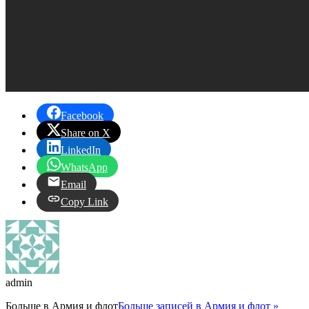
Facebook
Share on X
LinkedIn
WhatsApp
Email
Copy Link
admin
Больше в
Армия и флот
Больше записей в Армия и флот »