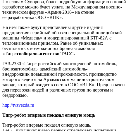
По словам Суворова, более подробную информацию о новой
разработке можно будет узнать на Международном военно-
техническом форуме «Армия-2016» на стенде
ее разработчика ООО «ВПК».
На нем также будут представлены другие изделия
предприятия: серийный образец специальной полицейской
машины «Медведь» и модернизированный БТР-82А с
тепловизионным прицелом. Ранее об уникальных
беспилотных возможностях бронеавтомобиля
«Тигр»
сообщало агентство ТАСС.
ГАЗ-2330 «Тигр» российский многоцелевой автомобиль,
бронеавтомобиль, армейский автомобиль-
внедорожник повышенной проходимости, производство
которого ведется на Арзамасском машиностроительном
заводе, который входит в состав ООО «ВПК». Предназначен
для перевозки людей и различных грузов по дорогам и
бездорожью.
http://tvzvezda.ru
Тигр-робот впервые показал огневую мощь
Тигр-робот впервые показал огневую мощь.
ТАСС публикует видео первых стрельбовых испытаний