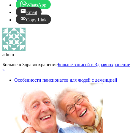
WhatsApp
Email
Copy Link
admin
Больше в
Здравоохранение
Больше записей в Здравоохранение
»
Особенности пансионатов для людей с деменцией