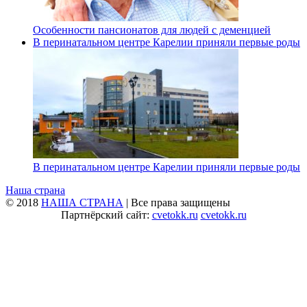
Особенности пансионатов для людей с деменцией
В перинатальном центре Карелии приняли первые роды
В перинатальном центре Карелии приняли первые роды
Наша страна
© 2018
НАША СТРАНА
| Все права защищены
Партнёрский сайт:
cvetokk.ru
cvetokk.ru