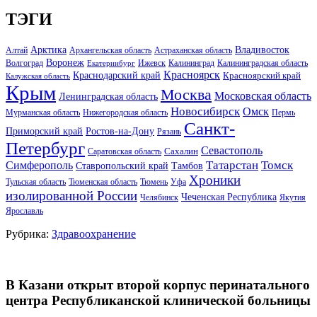
ТЭГИ
Арктика
Владивосток
Алтай
Архангельская область
Астраханская область
Воронеж
Волгоград
Ижевск
Калининград
Калининградская область
Екатеринбург
Красноярск
Краснодарский край
Красноярский край
Калужская область
Крым
Москва
Московская область
Ленинградская область
Новосибирск
Омск
Мурманская область
Нижегородская область
Пермь
Санкт-
Ростов-на-Дону
Приморский край
Рязань
Петербург
Севастополь
Саратовская область
Сахалин
Татарстан
Томск
Симферополь
Тамбов
Ставропольский край
Хроники
Тульская область
Тюменская область
Тюмень
Уфа
изолированной России
Чеченская Республика
Челябинск
Якутия
Ярославль
Рубрика:
Здравоохранение
В Казани открыт второй корпус перинатального
центра Республиканской клинической больницы