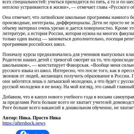
всех специальностей: учиться приходится по пять, а то и по ш
неплохо устраиваются в жизни», — отмечает глава «Русского 
Она отмечает, что латвийские школьные программы намного бед
производные, интегралы, дифференциалы. Дети не просто не зн
объему материал очень урезан и дается поверхностно. Кроме 
литературе, а история России, которая нужна на многих факул
только один выход — заниматься дополнительно, посещая репет
программам российских школ.
Поначалу курсы предназначались для учеников выпускных клас
Родители наших детей с тревогой смотрят на то, что происходи
школьников», — констатирует Фаворская. «Вообще меня сильн
русского языка из школ. Интересно, что после того, как в прес
звонков от людей, желающих получить образование в России. П
они заботятся лишь о латышской молодежи, а что будет с русск
русской молодежи я не вижу. На мой взгляд, это самый главны
Добавим, что в канун нового учебного года в восьми самоупра
за пределами Риги больше всего не хватает учителей домоводс
Риге больше всего вакансий в дошкольном обучении, не хватает
Автор: Ника. Просто Ника
https://aftershock.news