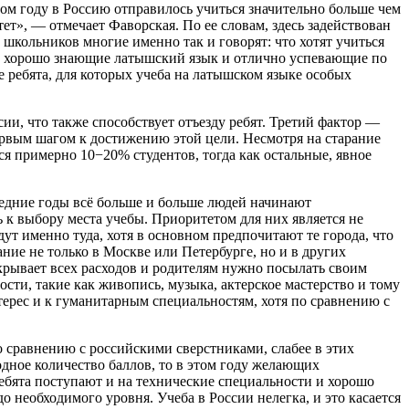
том году в Россию отправилось учиться значительно больше чем
т», — отмечает Фаворская. По ее словам, здесь задействован
 школьников многие именно так и говорят: что хотят учиться
ки, хорошо знающие латышский язык и отлично успевающие по
 ребята, для которых учеба на латышском языке особых
ии, что также способствует отъезду ребят. Третий фактор —
ервым шагом к достижению этой цели. Несмотря на старание
я примерно 10−20% студентов, тогда как остальные, явное
следние годы всё больше и больше людей начинают
 к выбору места учебы. Приоритетом для них является не
дут именно туда, хотя в основном предпочитают те города, что
ние не только в Москве или Петербурге, но и в других
покрывает всех расходов и родителям нужно посылать своим
сти, такие как живопись, музыка, актерское мастерство и тому
ерес и к гуманитарным специальностям, хотя по сравнению с
о сравнению с российскими сверстниками, слабее в этих
одное количество баллов, то в этом году желающих
ребята поступают и на технические специальности и хорошо
о необходимого уровня. Учеба в России нелегка, и это касается