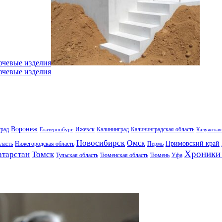
ючевые изделия
ючевые изделия
Воронеж
град
Ижевск
Калининград
Калининградская область
Екатеринбург
Калужская
Новосибирск
Омск
Приморский край
ласть
Нижегородская область
Пермь
Хроники 
атарстан
Томск
Тульская область
Тюменская область
Тюмень
Уфа