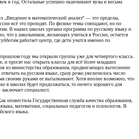
овек в год. Остальные успешно оканчивают вузы и весьма
ел „Введение в математический анализ“ — это пределы,
сии всё это проходят. По физике темы совпадают, но по
там. В наших школах урезана программа по русскому языку и
но, что у школьников, желающих учиться в России, остается
бботам работает центр, где дети учатся именно по
 прошлом году мы открыли группы уже для четвертого класса.
е, и просят нас открыть классы для всё более младших
ов из министерства образования, продвигающих вытеснение
 отвечать на русском языке, сразу резко увеличилось число
емя своими руками ее выталкивают. Хотя вполне возможно, что
ке в школах будет продолжаться, то ничего хорошего для
 заключает специалист.
Как оповестила Государственная служба качества образования,
 языка, математики, социальных педагогов и психологов. В
йского языка.