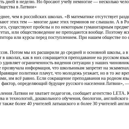
есть дней в неделю. Но бросают учебу немногие — несколько чел
общества в Латвии»
нее, чем в российских школах. «В математике отсутствует разд
ают этих тем — многие даже этих терминов не слышали. А в Рос
этого, существуют пробелы и по некоторым гуманитарным предме
ьтетах, или обществоведение не преподаются вообще. Поэтому яс
итора или курсы перед поступлением. При нашем обществе по су
сов. Потом мы их расширили до средней и основной школы, а в
т в школах, как в них сокращается преподавание на русском язык
о удивляет ограниченность видения ситуации у наших чиновник
се прозвучала информация, что школьникам запретят на экзаменах
равящие политики плачут, что молодежь уезжает, но в то же вр
ими, им всё равно. Если сокращение преподавания на родном язы
й фактор, определяющий будущее русского населения Латвии», —
вления Латвии не хватает педагогов, сообщает агентство LETA. 
тва и технологий, дошкольного обучения, биологии, английского
 также более 40 учителей латышского и более 30 учителей англи