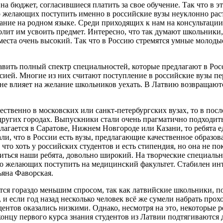
а бюджет, согласившиеся платить за свое обучение. Так что в э
о желающих поступить именно в российские вузы неуклонно расте
вание на родном языке. Среди приходящих к нам на консультации
зволит им усвоить предмет. Интересно, что так думают школьни
еста очень высокий. Так что в Россию стремятся умные молодые
авить полный спектр специальностей, которые предлагают в Росс
сией. Многие из них считают поступление в российские вузы п
 не влияет на желание школьников уехать. В Латвию возвращаютс
щественно в московских или санкт-петербургских вузах, то в по
других городах. Выпускники стали очень прагматично подходить
лагается в Саратове, Нижнем Новгороде или Казани, то ребята е
, что в России есть вузы, предлагающие качественное образова
, что хоть у российских студентов и есть стипендия, но она не 
иться наши ребята, довольно широкий. На творческие специально
го желающих поступить на медицинский факультет. Стабилен инт
яна Фаворская.
ются гораздо меньшим спросом, так как латвийские школьники, п
и если год назад несколько человек всё же сумели набрать прох
дентов оказались низкими. Однако, несмотря на это, некоторые 
онцу первого курса знания студентов из Латвии подтягиваются д