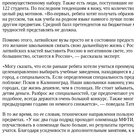
преимущественному набору. Также есть люди, поступившие не н
122 студента. По последним тенденциям я вижу, что количеств
целый ряд мотивов. «Во-первых, ребята хотят получать образо
на русском, так как учеба на родном языке намного лучше по
другим предметам. Средний балл претендентов на бюджетные м
трудностей представлять не должна.
Помимо этого, латвийские вузы просто не в состоянии предост
это желание школьников связать свою дальнейшую жизнь с Рос
латвийских властей выставить Россию в негативном свете, это
большинство, остаются в России», — рассказала эксперт.
«Могу сказать, что если раньше ребята хотели учиться преиму
целенаправленно выбирать учебные заведения, находящиеся в 
город, а специальность. Если определенная специальность пред
поближе: Псков и Калининград. Наши школьники наконец узнали
городах, где жизнь дешевле, чем в столицах. Не стоит забывать
детям деньги. Разброс же специальностей, где предпочитают уч
подобное, всегда держится очень большой конкурс. Также мно
предыдущими годами он немного снижается», — поведала Тать
В то же время, по ее словам, технические направления пользу
предметах. «У нас два года подряд проходит олимпиада МФТИ, 
поучаствовать в олимпиаде было больше, но результаты претен
учатся. Благодаря усидчивости и дополнительным занятиям, к к