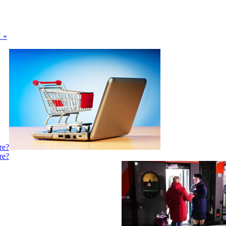
 »
те?
те?