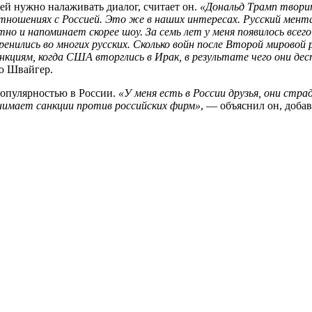
ней нужно налаживать диалог, считает он.
«Дональд Трамп твори
ношениях с Россией. Это же в наших интересах. Русский мента
 и напоминает скорее шоу. За семь лет у меня появилось всего 
нились во многих русских. Сколько войн после Второй мировой р
нкциям, когда США вторглись в Ирак, в результате чего они де
ю Швайгер.
 популярностью в России.
«У меня есть в России друзья, они стр
инимает санкции против российских фирм»
, — объяснил он, доба