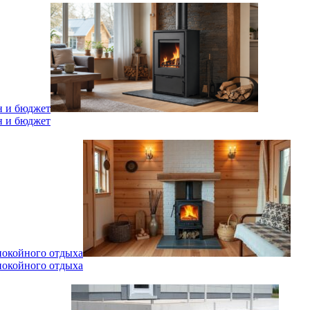
н и бюджет
н и бюджет
спокойного отдыха
спокойного отдыха