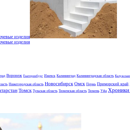
ючевые изделия
ючевые изделия
Воронеж
град
Ижевск
Калининград
Калининградская область
Екатеринбург
Калужская
Новосибирск
Омск
Приморский край
ласть
Нижегородская область
Пермь
Хроники 
атарстан
Томск
Тульская область
Тюменская область
Тюмень
Уфа