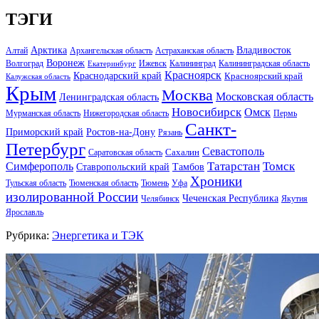
ТЭГИ
Арктика
Владивосток
Алтай
Архангельская область
Астраханская область
Воронеж
Волгоград
Ижевск
Калининград
Калининградская область
Екатеринбург
Красноярск
Краснодарский край
Красноярский край
Калужская область
Крым
Москва
Московская область
Ленинградская область
Новосибирск
Омск
Мурманская область
Нижегородская область
Пермь
Санкт-
Ростов-на-Дону
Приморский край
Рязань
Петербург
Севастополь
Саратовская область
Сахалин
Татарстан
Томск
Симферополь
Тамбов
Ставропольский край
Хроники
Тульская область
Тюменская область
Тюмень
Уфа
изолированной России
Чеченская Республика
Челябинск
Якутия
Ярославль
Рубрика:
Энергетика и ТЭК