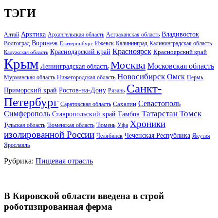
ТЭГИ
Арктика
Владивосток
Алтай
Архангельская область
Астраханская область
Воронеж
Волгоград
Ижевск
Калининград
Калининградская область
Екатеринбург
Красноярск
Краснодарский край
Красноярский край
Калужская область
Крым
Москва
Московская область
Ленинградская область
Новосибирск
Омск
Мурманская область
Нижегородская область
Пермь
Санкт-
Ростов-на-Дону
Приморский край
Рязань
Петербург
Севастополь
Саратовская область
Сахалин
Татарстан
Томск
Симферополь
Тамбов
Ставропольский край
Хроники
Тульская область
Тюменская область
Тюмень
Уфа
изолированной России
Чеченская Республика
Челябинск
Якутия
Ярославль
Рубрика:
Пищевая отрасль
В Кировской области введена в строй
роботизированная ферма