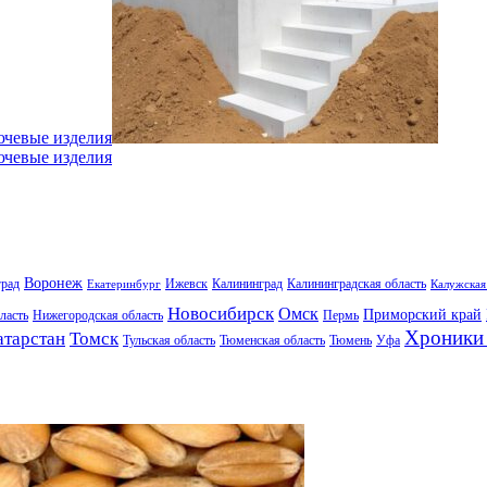
ючевые изделия
ючевые изделия
Воронеж
град
Ижевск
Калининград
Калининградская область
Екатеринбург
Калужская
Новосибирск
Омск
Приморский край
ласть
Нижегородская область
Пермь
Хроники 
атарстан
Томск
Тульская область
Тюменская область
Тюмень
Уфа