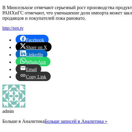
В Минсельхозе отмечают серьезный рост производства продукто
РАНХиГС отмечают, что уменьшение доли импорта может заключ
продавцов и покупателей пока рановато.
http://ren.tv
Facebook
Share on X
LinkedIn
WhatsApp
Email
Copy Link
admin
Больше в
Аналитика
Больше записей в Аналитика »