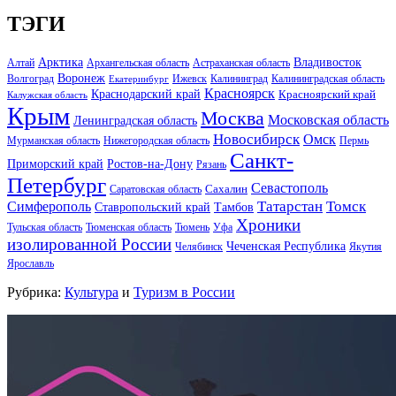
ТЭГИ
Арктика
Владивосток
Алтай
Архангельская область
Астраханская область
Воронеж
Волгоград
Ижевск
Калининград
Калининградская область
Екатеринбург
Красноярск
Краснодарский край
Красноярский край
Калужская область
Крым
Москва
Московская область
Ленинградская область
Новосибирск
Омск
Мурманская область
Нижегородская область
Пермь
Санкт-
Ростов-на-Дону
Приморский край
Рязань
Петербург
Севастополь
Саратовская область
Сахалин
Татарстан
Томск
Симферополь
Тамбов
Ставропольский край
Хроники
Тульская область
Тюменская область
Тюмень
Уфа
изолированной России
Чеченская Республика
Челябинск
Якутия
Ярославль
Рубрика:
Культура
и
Туризм в России