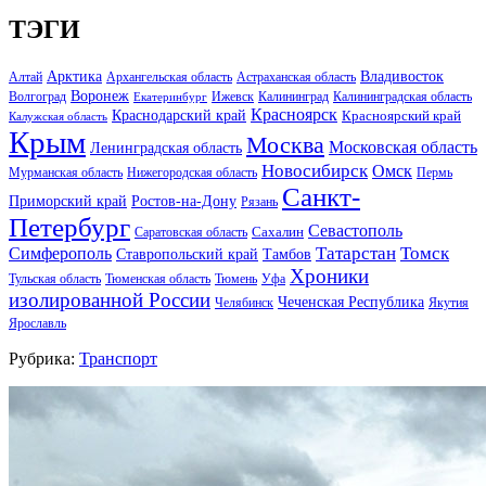
ТЭГИ
Арктика
Владивосток
Алтай
Архангельская область
Астраханская область
Воронеж
Волгоград
Ижевск
Калининград
Калининградская область
Екатеринбург
Красноярск
Краснодарский край
Красноярский край
Калужская область
Крым
Москва
Московская область
Ленинградская область
Новосибирск
Омск
Мурманская область
Нижегородская область
Пермь
Санкт-
Ростов-на-Дону
Приморский край
Рязань
Петербург
Севастополь
Саратовская область
Сахалин
Татарстан
Томск
Симферополь
Тамбов
Ставропольский край
Хроники
Тульская область
Тюменская область
Тюмень
Уфа
изолированной России
Чеченская Республика
Челябинск
Якутия
Ярославль
Рубрика:
Транспорт